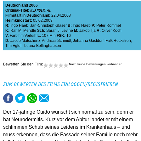
Deutschland
2006
Original-Titel:
NEANDERTAL
Filmstart in Deutschland:
22.04.2008
Heimkinostart:
05.02.2009
R:
Ingo Haeb
,
Jan-Christoph Glaser
B:
Ingo Haeb
P:
Peter Rommel
K:
Ralf M. Mendle
Sch:
Sarah J. Levine
M:
Jakob Ilja
A:
Oliver Koch
V:
Farbfilm Verleih
L:
107 Min
FSK:
16
D:
Jacob Matschenz
,
Andreas Schmidt
,
Johanna Gastdorf
,
Falk Rockstroh
,
Tim Egloff
,
Luana Bellinghausen
Bewerten Sie den Film:
Noch keine Bewertungen vorhanden
ZUM BEWERTEN DES FILMS EINLOGGEN/REGISTRIEREN
Der 17-jährige Guido wünscht sich normal zu sein, denn er
hat Neurodermitis. Kurz vor dem Abitur landet er mit einem
schlimmen Schub seines Leidens im Krankenhaus – und
muss erkennen, dass die Fassade seiner Familie noch mehr