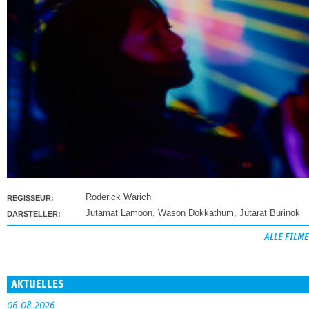
Roderick Warich
REGISSEUR:
Jutamat Lamoon
,
Wason Dokkathum
,
Jutarat Burinok
DARSTELLER:
ALLE FILME
AKTUELLES
06.08.2026