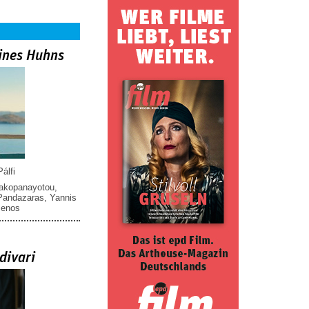
ines Huhns
álfi
iakopanayotou
,
 Pandazaras
,
Yannis
menos
divari