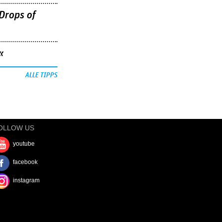
Drops of
«
ALLE TIPPS
OLLOW US
youtube
facebook
instagram