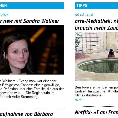
MEN
TIPPS
.2026
06.08.2026
erview mit Sandra Wollner
arte-Mediathek: »
braucht mehr Zau
a Wollners »Everytime« war einer der
 Erfolge von Cannes: eine eigenwillige,
Ben Rivers entwirft einen p
he Reflexion über eine ­Familie, die aus der
Endzeitfilm zwischen Kindh
geworfen wird … Die Regisseurin im
Klimakatastrophe.
äch mit Anke Sterneborg.
MEHR
Netflix: »I am Fra
aufnahme von Bárbara