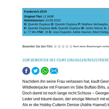
Frankreich
2019
Original-Titel:
LE DAIM
Heimkinostart:
24.09.2020
R:
Quentin Dupieux
B:
Quentin Dupieux
P:
Mathieu Verhaeghe
K:
Quentin Dupieux
Sch:
Quentin Dupieux
M:
Janko Nilovic
A:
L:
77 Min
FSK:
16
D:
Jean Dujardin
,
Adèle Haenel
,
Albert Delpy
Bewerten Sie den Film:
Noch keine Bewertungen vorh
ZUM BEWERTEN DES FILMS EINLOGGEN/REGISTRIER
Nachdem ihn seine Frau verlassen hat, kauft Geor
Wildlederjacke mit Fransen im Stile Buffalo Bills, 
Doch damit ist noch lange nicht Schluss – Georges
Leder und träumt davon, der einzige Mensch mit e
Als er die Hobby-Cutterin Denise (Adèle Haenel) trif