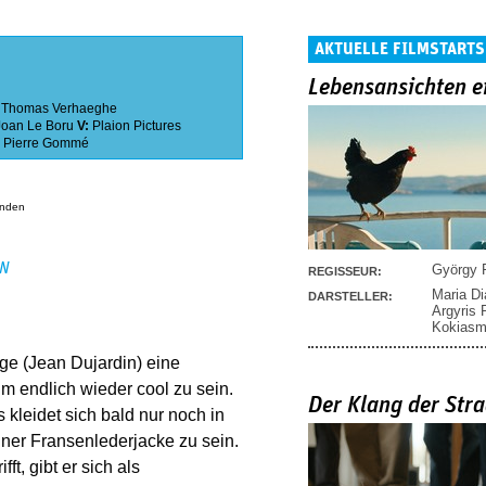
AKTUELLE FILMSTARTS
Lebensansichten e
,
Thomas Verhaeghe
Joan Le Boru
V:
Plaion Pictures
,
Pierre Gommé
anden
EN
György P
REGISSEUR:
Maria D
DARSTELLER:
Argyris
Kokias
ge (Jean Dujardin) eine
um endlich wieder cool zu sein.
Der Klang der Stra
 kleidet sich bald nur noch in
iner Fransenlederjacke zu sein.
ft, gibt er sich als