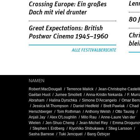
Len
Crossing Europe: Ein großes
Dach mit viel drunter
80 
Great Expectations: British
Chr
Postwar Cinema 1945–1960
blei
ALLE FESTIVALBERICHTE
NAMEN
Robert MacDougall
Terrence Malick
Jean-Christophe Castell
Gaétan Huot
Jurnee Smollett
Anna-Kristin Nekarda
F. Murr
Abraham
Halina Dyrschka
Simone D'Arcangelo
Omar Berr
Jessica M.Thompson
Daniel Hedfeld
Brett Pawlak
Chad
Herschberger
Tom Rothman
Anthony Welsh
Otto Tausig
Anjali Jay
Alex O'Loughlin
Milo Rau
Anne-Laure Van der
Wielen
Jen-Shuo Cheng
Jean-Michel Rey
Emma Droguno
Stephen I. Erdberg
Kiyohiko Shibukawa
Stieg Larsson
Sasha Barrese
Tuki Jencquel
Barış Özbiçer