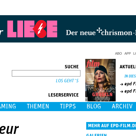
Jump to Navigation
ABO
APP
L
SUCHE
AKTUEL
SUCHE
IN DIE
epd F
epd F
LESERSERVICE
AMING
THEMEN
TIPPS
BLOG
ARCHIV
eur
MEHR AUF EPD-FILM.D
GALERIEN