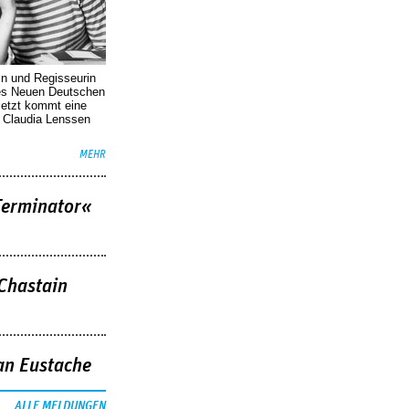
in und Regisseurin
des Neuen Deutschen
Jetzt kommt eine
. Claudia Lenssen
MEHR
Terminator«
 Chastain
an Eustache
ALLE MELDUNGEN