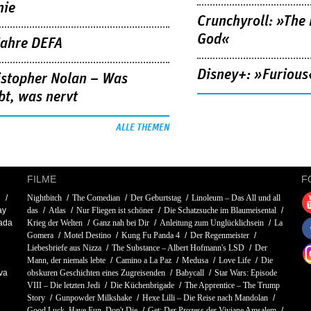
nie
Crunchyroll: »The 
God«
Jahre DEFA
Disney+: »Furious
istopher Nolan – Was
bt, was nervt
ALLE THEMEN
FILME
F
i
Nightbitch
The Comedian
Der Geburtstag
Linoleum – Das All und all
ay
das
Atlas
Nur Fliegen ist schöner
Die Schatzsuche im Blaumeisental
ada
Krieg der Welten
Ganz nah bei Dir
Anleitung zum Unglücklichsein
La
Gomera
Motel Destino
Kung Fu Panda 4
Der Regenmeister
Liebesbriefe aus Nizza
The Substance – Albert Hofmann's LSD
Der
Mann, der niemals lebte
Camino a La Paz
Medusa
Love Life
Die
va
obskuren Geschichten eines Zugreisenden
Babycall
Star Wars: Episode
VIII – Die letzten Jedi
Die Küchenbrigade
The Apprentice – The Trump
Story
Gunpowder Milkshake
Hexe Lilli – Die Reise nach Mandolan
Good Luck, Have Fun, Don't Die
Get: Der Prozess der Viviane Amsalem