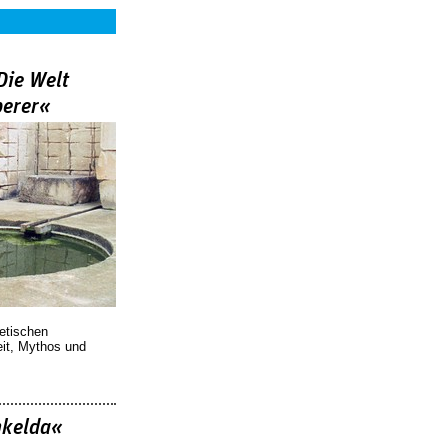
Die Welt
berer«
oetischen
eit, Mythos und
nkelda«