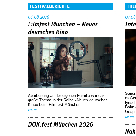
FESTIVALBERICHTE
THE
06.08.2026
03.08
Filmfest München – Neues
Int
deutsches Kino
Sandr
Abarbeitung an der eigenen Familie war das
großen
große Thema in der Reihe »Neues deutsches
lyrisc
Kino« beim Filmfest München.
Bahn 
MEHR
Gespr
MEHR
DOK.fest München 2026
Nah