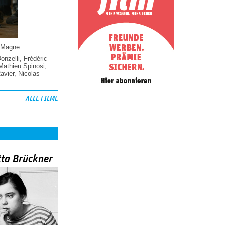
 Magne
Donzelli
,
Frédéric
Mathieu Spinosi
,
vier
,
Nicolas
ALLE FILME
tta Brückner