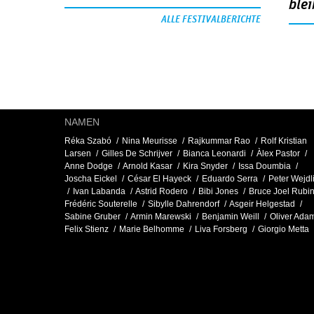
blei
ALLE FESTIVALBERICHTE
NAMEN
Réka Szabó
Nina Meurisse
Rajkummar Rao
Rolf Kristian
Larsen
Gilles De Schrijver
Bianca Leonardi
Àlex Pastor
Anne Dodge
Arnold Kasar
Kira Snyder
Issa Doumbia
Joscha Eickel
César El Hayeck
Eduardo Serra
Peter Wejdl
Ivan Labanda
Astrid Rodero
Bibi Jones
Bruce Joel Rubi
Frédéric Souterelle
Sibylle Dahrendorf
Asgeir Helgestad
Sabine Gruber
Armin Marewski
Benjamin Weill
Oliver Ada
Felix Stienz
Marie Belhomme
Liva Forsberg
Giorgio Metta