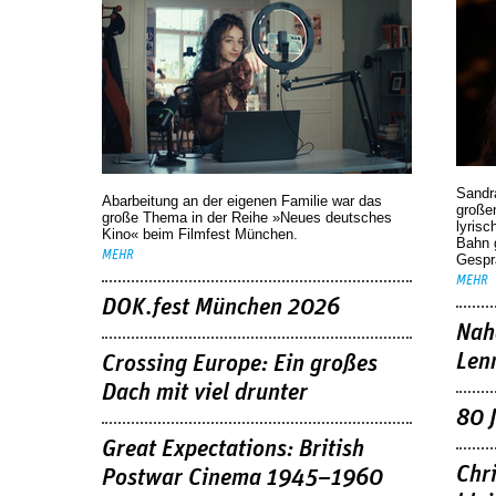
Sandr
Abarbeitung an der eigenen Familie war das
großen
große Thema in der Reihe »Neues deutsches
lyrisc
Kino« beim Filmfest München.
Bahn 
MEHR
Gespr
MEHR
DOK.fest München 2026
Nah
Len
Crossing Europe: Ein großes
Dach mit viel drunter
80 
Great Expectations: British
Chr
Postwar Cinema 1945–1960