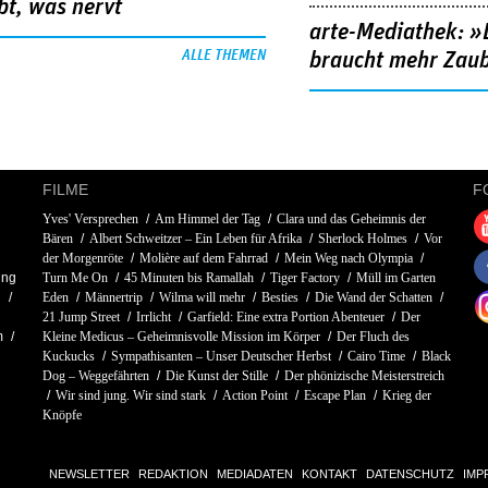
bt, was nervt
arte-Mediathek: »
ALLE THEMEN
braucht mehr Zau
FILME
F
Yves' Versprechen
Am Himmel der Tag
Clara und das Geheimnis der
Bären
Albert Schweitzer – Ein Leben für Afrika
Sherlock Holmes
Vor
der Morgenröte
Molière auf dem Fahrrad
Mein Weg nach Olympia
ing
Turn Me On
45 Minuten bis Ramallah
Tiger Factory
Müll im Garten
n
Eden
Männertrip
Wilma will mehr
Besties
Die Wand der Schatten
21 Jump Street
Irrlicht
Garfield: Eine extra Portion Abenteuer
Der
m
Kleine Medicus – Geheimnisvolle Mission im Körper
Der Fluch des
Kuckucks
Sympathisanten – Unser Deutscher Herbst
Cairo Time
Black
Dog – Weggefährten
Die Kunst der Stille
Der phönizische Meisterstreich
Wir sind jung. Wir sind stark
Action Point
Escape Plan
Krieg der
Knöpfe
NEWSLETTER
REDAKTION
MEDIADATEN
KONTAKT
DATENSCHUTZ
IMP