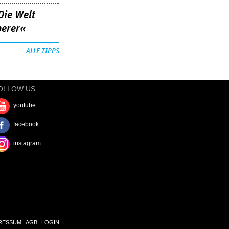
Die Welt
berer«
ALLE TIPPS
OLLOW US
youtube
facebook
instagram
RESSUM
AGB
LOGIN