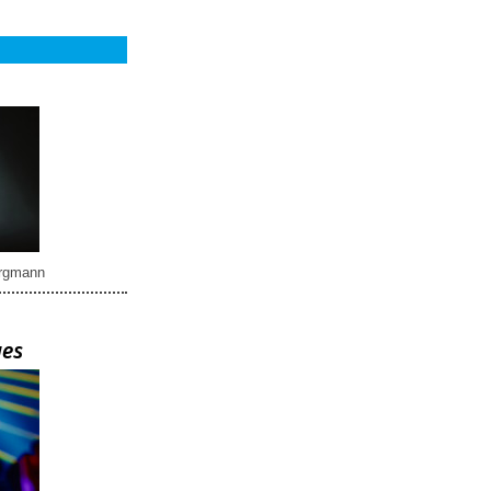
rgmann
ues