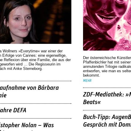
a Wollners »Everytime« war einer der
 Erfolge von Cannes: eine eigenwillige,
Der österreichische Künstler
he Reflexion über eine ­Familie, die aus der
Pfaffenbichler hat mit seine
geworfen wird … Die Regisseurin im
anmutenden Trilogie radikal
äch mit Anke Sterneborg.
entworfen, wie man es selt
bekommt.
MEHR
aufnahme von Bárbara
ZDF-Mediathek: 
nie
Beats«
Jahre DEFA
Buch-Tipp: AugenB
Gespräch mit Domi
istopher Nolan – Was