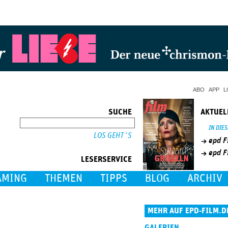
Jump to Navigation
ABO
APP
L
SUCHE
AKTUEL
SUCHE
IN DIE
epd F
epd F
LESERSERVICE
AMING
THEMEN
TIPPS
BLOG
ARCHIV
MEHR AUF EPD-FILM.D
GALERIEN