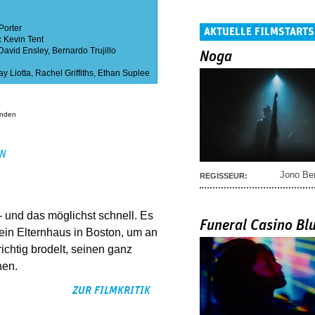
Porter
AKTUELLE FILMSTARTS
:
Kevin Tent
David Ensley
,
Bernardo Trujillo
Noga
y Liotta
,
Rachel Griffiths
,
Ethan Suplee
anden
EN
Jono Be
REGISSEUR:
 - und das möglichst schnell. Es
Funeral Casino Bl
 sein Elternhaus in Boston, um an
ichtig brodelt, seinen ganz
hen.
ZUR FILMKRITIK