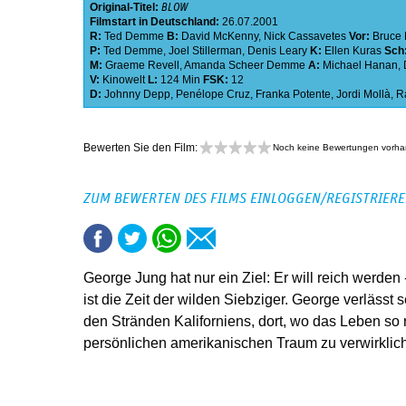
Original-Titel:
BLOW
Filmstart in Deutschland:
26.07.2001
R:
Ted Demme
B:
David McKenny
,
Nick Cassavetes
Vor:
Bruce 
P:
Ted Demme
,
Joel Stillerman
,
Denis Leary
K:
Ellen Kuras
Sch
M:
Graeme Revell
,
Amanda Scheer Demme
A:
Michael Hanan
,
V:
Kinowelt
L:
124 Min
FSK:
12
D:
Johnny Depp
,
Penélope Cruz
,
Franka Potente
,
Jordi Mollà
,
Ra
Bewerten Sie den Film:
Noch keine Bewertungen vorh
ZUM BEWERTEN DES FILMS EINLOGGEN/REGISTRIER
George Jung hat nur ein Ziel: Er will reich werden
ist die Zeit der wilden Siebziger. George verlässt
den Stränden Kaliforniens, dort, wo das Leben so r
persönlichen amerikanischen Traum zu verwirklic