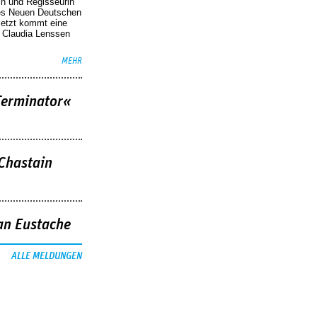
in und Regisseurin
des Neuen Deutschen
Jetzt kommt eine
. Claudia Lenssen
MEHR
Terminator«
 Chastain
an Eustache
ALLE MELDUNGEN