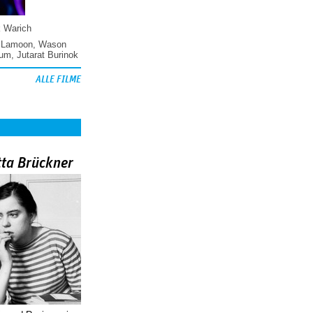
k Warich
 Lamoon
,
Wason
hum
,
Jutarat Burinok
ALLE FILME
tta Brückner