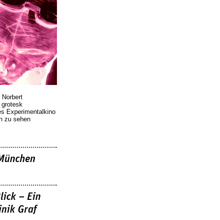
 Norbert
r grotesk
es Experimentalkino
en zu sehen
»München
lick – Ein
nik Graf