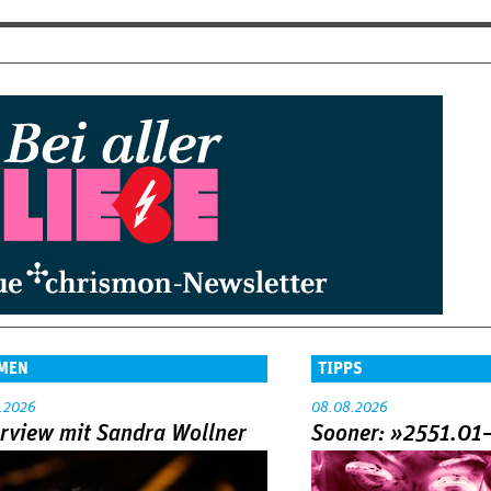
MEN
TIPPS
.2026
08.08.2026
erview mit Sandra Wollner
Sooner: »2551.01