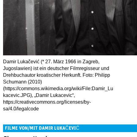
Damir Lukačević (* 27. März 1966 in Zagreb,
Jugoslawien) ist ein deutscher Filmregisseur und
Drehbuchautor kroatischer Herkunft. Foto: Philipp
Schumann (2010)
(https://commons.wikimedia.org/wiki/File:Damir_Lu
kacevic.JPG), „Damir Lukacevic“,
https://creativecommons.org/licenses/by-
sa/4.0/legalcode
FILME VON/MIT DAMIR LUKAČEVIĆ