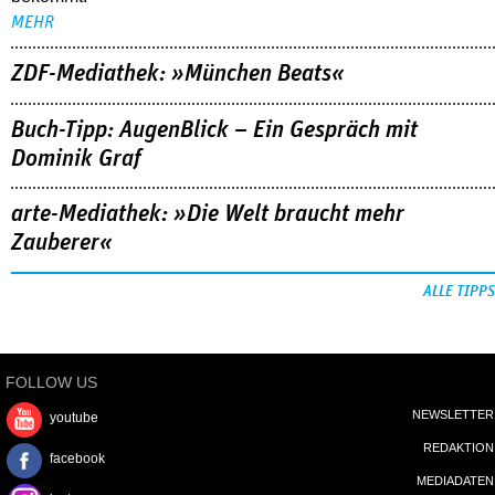
MEHR
ZDF-Mediathek: »München Beats«
Buch-Tipp: AugenBlick – Ein Gespräch mit
Dominik Graf
arte-Mediathek: »Die Welt braucht mehr
Zauberer«
ALLE TIPPS
FOLLOW US
NEWSLETTER
youtube
REDAKTION
facebook
MEDIADATEN