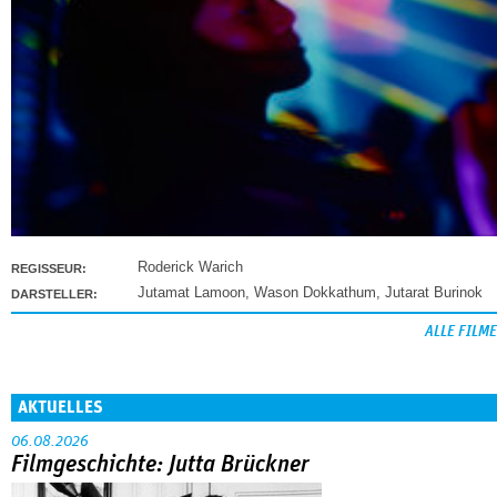
Roderick Warich
REGISSEUR:
Jutamat Lamoon
,
Wason Dokkathum
,
Jutarat Burinok
DARSTELLER:
ALLE FILME
AKTUELLES
06.08.2026
Filmgeschichte: Jutta Brückner