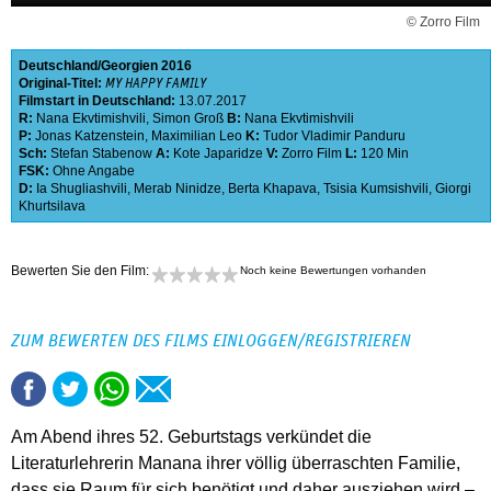
© Zorro Film
Deutschland
Georgien
2016
Original-Titel:
MY HAPPY FAMILY
Filmstart in Deutschland:
13.07.2017
R:
Nana Ekvtimishvili
,
Simon Groß
B:
Nana Ekvtimishvili
P:
Jonas Katzenstein
,
Maximilian Leo
K:
Tudor Vladimir Panduru
Sch:
Stefan Stabenow
A:
Kote Japaridze
V:
Zorro Film
L:
120 Min
FSK:
Ohne Angabe
D:
Ia Shugliashvili
,
Merab Ninidze
,
Berta Khapava
,
Tsisia Kumsishvili
,
Giorgi
Khurtsilava
Bewerten Sie den Film:
Noch keine Bewertungen vorhanden
ZUM BEWERTEN DES FILMS EINLOGGEN/REGISTRIEREN
Am Abend ihres 52. Geburtstags verkündet die
Literaturlehrerin Manana ihrer völlig überraschten Familie,
dass sie Raum für sich benötigt und daher ausziehen wird –