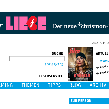
Jump to Navigation
ABO
APP
L
SUCHE
AKTUEL
SUCHE
IN DIE
epd F
epd F
LESERSERVICE
AMING
THEMEN
TIPPS
BLOG
ARCHIV
ZUR PERSON