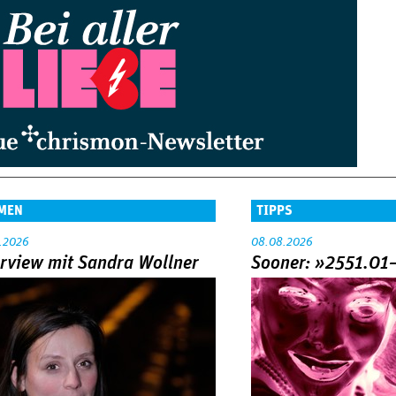
MEN
TIPPS
.2026
08.08.2026
erview mit Sandra Wollner
Sooner: »2551.01