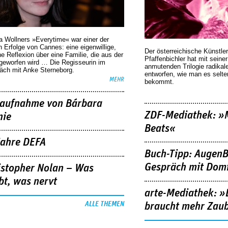
a Wollners »Everytime« war einer der
 Erfolge von Cannes: eine eigenwillige,
Der österreichische Künstler
he Reflexion über eine ­Familie, die aus der
Pfaffenbichler hat mit seine
geworfen wird … Die Regisseurin im
anmutenden Trilogie radikal
äch mit Anke Sterneborg.
entworfen, wie man es selt
MEHR
bekommt.
aufnahme von Bárbara
ZDF-Mediathek: 
nie
Beats«
Jahre DEFA
Buch-Tipp: AugenB
Gespräch mit Domi
istopher Nolan – Was
bt, was nervt
arte-Mediathek: »
ALLE THEMEN
braucht mehr Zau