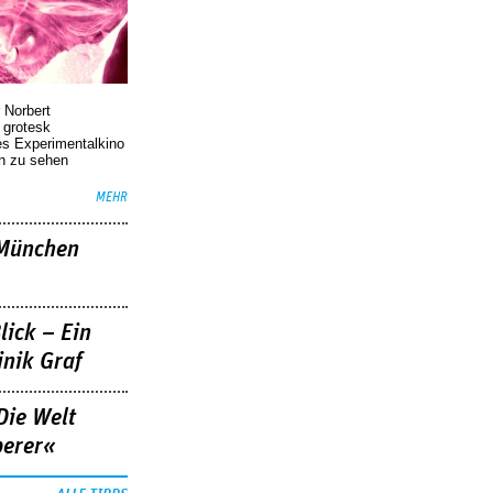
 Norbert
r grotesk
es Experimentalkino
en zu sehen
MEHR
»München
lick – Ein
nik Graf
Die Welt
berer«