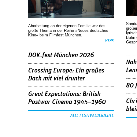
Sandr
Abarbeitung an der eigenen Familie war das
großen
große Thema in der Reihe »Neues deutsches
lyrisc
Kino« beim Filmfest München.
Bahn 
MEHR
Gespr
DOK.fest München 2026
Nah
Len
Crossing Europe: Ein großes
Dach mit viel drunter
80 
Great Expectations: British
Chr
Postwar Cinema 1945–1960
blei
ALLE FESTIVALBERICHTE