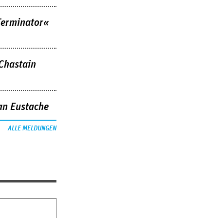
Terminator«
 Chastain
an Eustache
ALLE MELDUNGEN