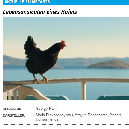
AKTUELLE FILMSTARTS
Lebensansichten eines Huhns
György Pálfi
REGISSEUR:
Maria Diakopanayotou
,
Argyris Pandazaras
,
Yannis
DARSTELLER:
Kokiasmenos