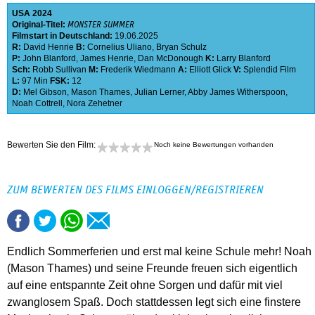
USA
2024
Original-Titel:
MONSTER SUMMER
Filmstart in Deutschland:
19.06.2025
R:
David Henrie
B:
Cornelius Uliano
,
Bryan Schulz
P:
John Blanford
,
James Henrie
,
Dan McDonough
K:
Larry Blanford
Sch:
Robb Sullivan
M:
Frederik Wiedmann
A:
Elliott Glick
V:
Splendid Film
L:
97 Min
FSK:
12
D:
Mel Gibson
,
Mason Thames
,
Julian Lerner
,
Abby James Witherspoon
,
Noah Cottrell
,
Nora Zehetner
Bewerten Sie den Film:
Noch keine Bewertungen vorhanden
ZUM BEWERTEN DES FILMS EINLOGGEN/REGISTRIEREN
Endlich Sommerferien und erst mal keine Schule mehr! Noah
(Mason Thames) und seine Freunde freuen sich eigentlich
auf eine entspannte Zeit ohne Sorgen und dafür mit viel
zwanglosem Spaß. Doch stattdessen legt sich eine finstere