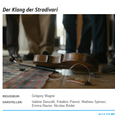
Der Klang der Stradivari
Grégory Magne
REGISSEUR:
Valérie Donzelli
,
Frédéric Pierrot
,
Mathieu Spinosi
,
DARSTELLER:
Emma Ravier
,
Nicolas Bridet
ALLE FILME