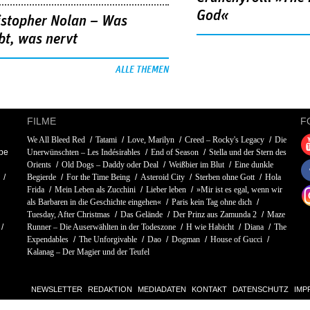
God«
istopher Nolan – Was
bt, was nervt
ALLE THEMEN
FILME
F
We All Bleed Red
Tatami
Love, Marilyn
Creed – Rocky's Legacy
Die
pe
Unerwünschten – Les Indésirables
End of Season
Stella und der Stern des
Orients
Old Dogs – Daddy oder Deal
Weißbier im Blut
Eine dunkle
Begierde
For the Time Being
Asteroid City
Sterben ohne Gott
Hola
Frida
Mein Leben als Zucchini
Lieber leben
»Mir ist es egal, wenn wir
als Barbaren in die Geschichte eingehen«
Paris kein Tag ohne dich
Tuesday, After Christmas
Das Gelände
Der Prinz aus Zamunda 2
Maze
Runner – Die Auserwählten in der Todeszone
H wie Habicht
Diana
The
Expendables
The Unforgivable
Dao
Dogman
House of Gucci
Kalanag – Der Magier und der Teufel
NEWSLETTER
REDAKTION
MEDIADATEN
KONTAKT
DATENSCHUTZ
IMP