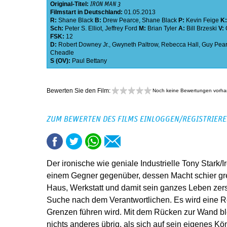
Original-Titel:
IRON MAN 3
Filmstart in Deutschland:
01.05.2013
R:
Shane Black
B:
Drew Pearce
,
Shane Black
P:
Kevin Feige
K
Sch:
Peter S. Elliot
,
Jeffrey Ford
M:
Brian Tyler
A:
Bill Brzeski
V:
FSK:
12
D:
Robert Downey Jr.
,
Gwyneth Paltrow
,
Rebecca Hall
,
Guy Pea
Cheadle
S (OV):
Paul Bettany
Bewerten Sie den Film:
Noch keine Bewertungen vorh
ZUM BEWERTEN DES FILMS EINLOGGEN/REGISTRIER
Der ironische wie geniale Industrielle Tony Stark/
einem Gegner gegenüber, dessen Macht schier gren
Haus, Werkstatt und damit sein ganzes Leben zerst
Suche nach dem Verantwortlichen. Es wird eine Re
Grenzen führen wird. Mit dem Rücken zur Wand ble
nichts anderes übrig, als sich auf sein eigenes K