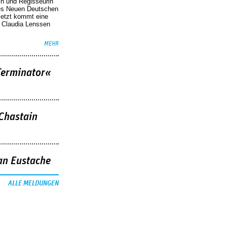
in und Regisseurin
des Neuen Deutschen
Jetzt kommt eine
. Claudia Lenssen
MEHR
Terminator«
 Chastain
an Eustache
ALLE MELDUNGEN