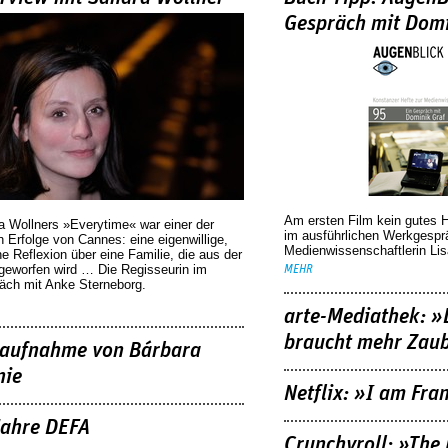
Gespräch mit Domi
Am ersten Film kein gutes 
a Wollners »Everytime« war einer der
im ausführlichen Werkgespr
 Erfolge von Cannes: eine eigenwillige,
Medienwissenschaftlerin Lis
he Reflexion über eine ­Familie, die aus der
geworfen wird … Die Regisseurin im
MEHR
äch mit Anke Sterneborg.
arte-Mediathek: »
braucht mehr Zau
aufnahme von Bárbara
nie
Netflix: »I am Fra
Jahre DEFA
Crunchyroll: »The 