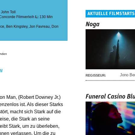
:
John Toll
AKTUELLE FILMSTARTS
Concorde Filmverleih
L:
130 Min
Noga
rce
,
Ben Kingsley
,
Jon Favreau
,
Don
anden
EN
Jono Be
REGISSEUR:
Funeral Casino Bl
Iron Man, (Robert Downey Jr.)
zenlos ist. Als dieser Starks
ört, macht sich Stark auf die
ise, die Stark an seine
ibt Stark, um zu überleben,
önnen verlassen. Um die zu