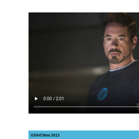
USA
China
2013