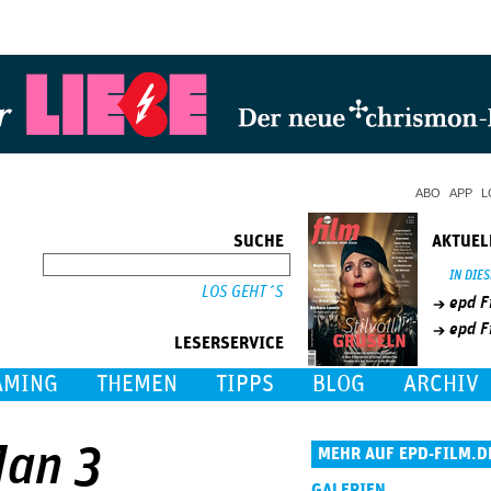
Jump to Navigation
ABO
APP
L
SUCHE
AKTUEL
SUCHE
IN DIE
epd F
epd F
LESERSERVICE
AMING
THEMEN
TIPPS
BLOG
ARCHIV
Man 3
MEHR AUF EPD-FILM.D
GALERIEN