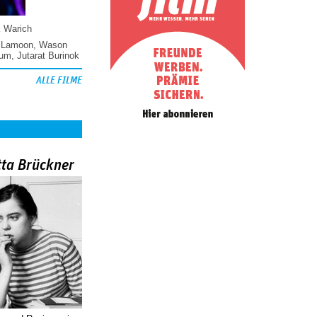
k Warich
 Lamoon
,
Wason
hum
,
Jutarat Burinok
ALLE FILME
tta Brückner