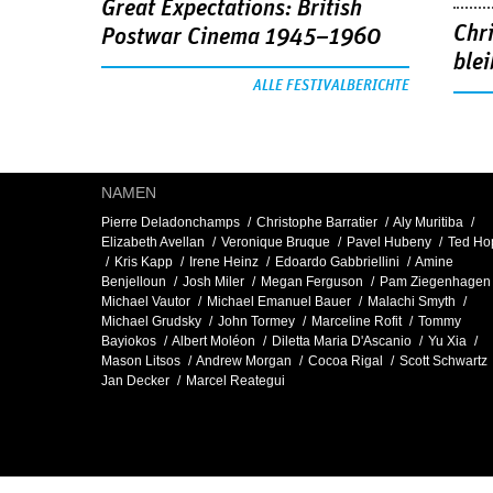
Great Expectations: British
Chr
Postwar Cinema 1945–1960
blei
ALLE FESTIVALBERICHTE
NAMEN
Pierre Deladonchamps
Christophe Barratier
Aly Muritiba
Elizabeth Avellan
Veronique Bruque
Pavel Hubeny
Ted Ho
Kris Kapp
Irene Heinz
Edoardo Gabbriellini
Amine
Benjelloun
Josh Miler
Megan Ferguson
Pam Ziegenhagen
Michael Vautor
Michael Emanuel Bauer
Malachi Smyth
Michael Grudsky
John Tormey
Marceline Rofit
Tommy
Bayiokos
Albert Moléon
Diletta Maria D'Ascanio
Yu Xia
Mason Litsos
Andrew Morgan
Cocoa Rigal
Scott Schwartz
Jan Decker
Marcel Reategui