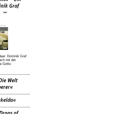
nik Graf
Haar: Dominik Graf
äch mit der
a Gotto.
Die Welt
berer«
nkelda«
Drops of