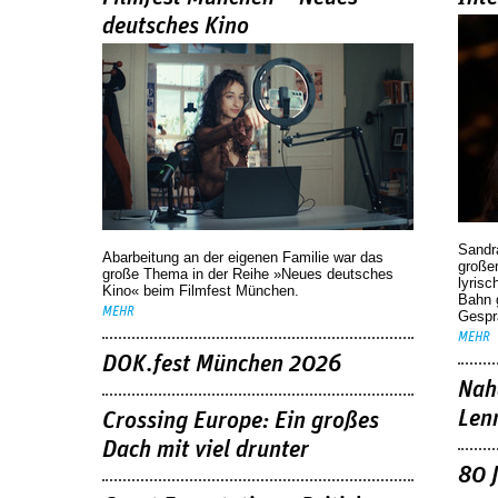
deutsches Kino
Sandr
Abarbeitung an der eigenen Familie war das
großen
große Thema in der Reihe »Neues deutsches
lyrisc
Kino« beim Filmfest München.
Bahn 
MEHR
Gespr
MEHR
DOK.fest München 2026
Nah
Len
Crossing Europe: Ein großes
Dach mit viel drunter
80 