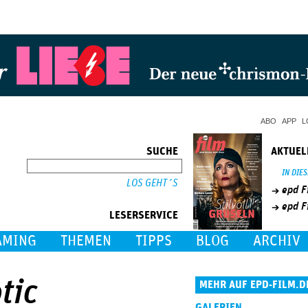
Jump to Navigation
ABO
APP
L
SUCHE
AKTUEL
SUCHE
IN DIE
epd F
epd F
LESERSERVICE
AMING
THEMEN
TIPPS
BLOG
ARCHIV
tic
MEHR AUF EPD-FILM.D
GALERIEN