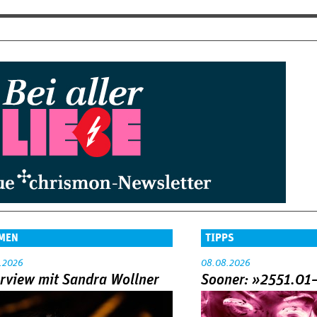
MEN
TIPPS
.2026
08.08.2026
erview mit Sandra Wollner
Sooner: »2551.01