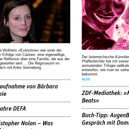
a Wollners »Everytime« war einer der
 Erfolge von Cannes: eine eigenwillige,
Der österreichische Künstler
he Reflexion über eine ­Familie, die aus der
Pfaffenbichler hat mit seine
geworfen wird … Die Regisseurin im
anmutenden Trilogie radikal
äch mit Anke Sterneborg.
entworfen, wie man es selt
bekommt.
MEHR
aufnahme von Bárbara
ZDF-Mediathek: 
nie
Beats«
Jahre DEFA
Buch-Tipp: AugenB
Gespräch mit Domi
istopher Nolan – Was