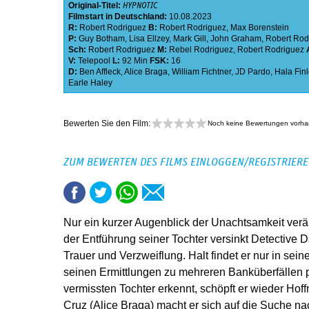
Original-Titel:
HYPNOTIC
Filmstart in Deutschland:
10.08.2023
R:
Robert Rodriguez
B:
Robert Rodriguez
,
Max Borenstein
P:
Guy Botham
,
Lisa Ellzey
,
Mark Gill
,
John Graham
,
Robert Rod
Sch:
Robert Rodriguez
M:
Rebel Rodriguez
,
Robert Rodriguez
V:
Telepool
L:
92 Min
FSK:
16
D:
Ben Affleck
,
Alice Braga
,
William Fichtner
,
JD Pardo
,
Hala Finl
Earle Haley
Bewerten Sie den Film:
Noch keine Bewertungen vorh
ZUM BEWERTEN DES FILMS EINLOGGEN/REGISTRIER
Nur ein kurzer Augenblick der Unachtsamkeit verän
der Entführung seiner Tochter versinkt Detective 
Trauer und Verzweiflung. Halt findet er nur in seine
seinen Ermittlungen zu mehreren Banküberfällen pl
vermissten Tochter erkennt, schöpft er wieder Ho
Cruz (Alice Braga) macht er sich auf die Suche n