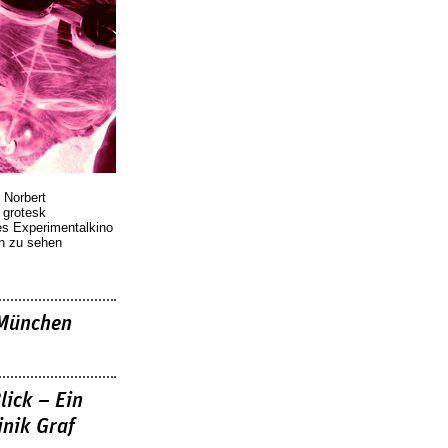
 Norbert
r grotesk
es Experimentalkino
en zu sehen
»München
lick – Ein
nik Graf