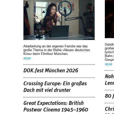
Sandr
Abarbeitung an der eigenen Familie war das
großen
große Thema in der Reihe »Neues deutsches
lyrisc
Kino« beim Filmfest München.
Bahn 
MEHR
Gespr
MEHR
DOK.fest München 2026
Nah
Len
Crossing Europe: Ein großes
Dach mit viel drunter
80 
Great Expectations: British
Chr
Postwar Cinema 1945–1960