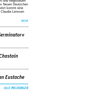
in und Regisseurin
des Neuen Deutschen
Jetzt kommt eine
. Claudia Lenssen
MEHR
Terminator«
 Chastain
an Eustache
ALLE MELDUNGEN