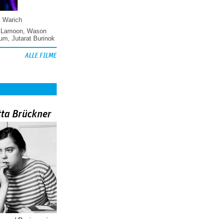
k Warich
 Lamoon
,
Wason
hum
,
Jutarat Burinok
ALLE FILME
tta Brückner