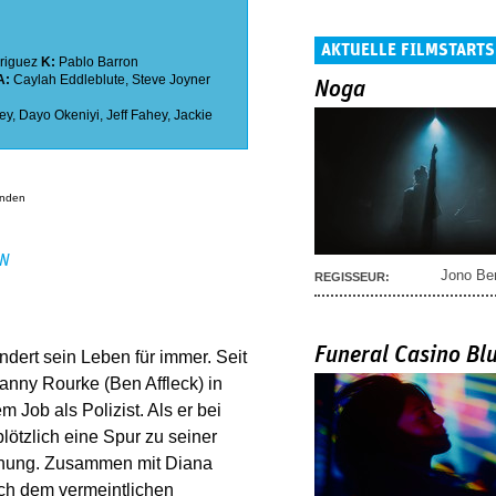
AKTUELLE FILMSTARTS
riguez
K:
Pablo Barron
A:
Caylah Eddleblute
,
Steve Joyner
Noga
ey
,
Dayo Okeniyi
,
Jeff Fahey
,
Jackie
anden
EN
Jono Be
REGISSEUR:
Funeral Casino Bl
dert sein Leben für immer. Seit
Danny Rourke (Ben Affleck) in
m Job als Polizist. Als er bei
ötzlich eine Spur zu seiner
ffnung. Zusammen mit Diana
ach dem vermeintlichen