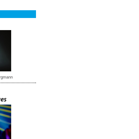
rgmann
ues