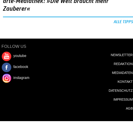
arte-Mediathek: »Die Welt braucht mehr
Zauberer«
ALLE TIPPS
FOLLOW US
NEWSLETTER
youtube
REDAKTION
facebook
MEDIADATEN
instagram
KONTAKT
DATENSCHUTZ
IMPRESSUM
AGB