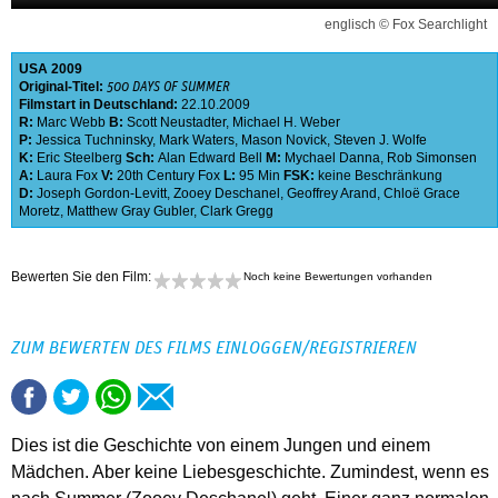
englisch © Fox Searchlight
USA
2009
Original-Titel:
500 DAYS OF SUMMER
Filmstart in Deutschland:
22.10.2009
R:
Marc Webb
B:
Scott Neustadter
,
Michael H. Weber
P:
Jessica Tuchninsky
,
Mark Waters
,
Mason Novick
,
Steven J. Wolfe
K:
Eric Steelberg
Sch:
Alan Edward Bell
M:
Mychael Danna
,
Rob Simonsen
A:
Laura Fox
V:
20th Century Fox
L:
95 Min
FSK:
keine Beschränkung
D:
Joseph Gordon-Levitt
,
Zooey Deschanel
,
Geoffrey Arand
,
Chloë Grace
Moretz
,
Matthew Gray Gubler
,
Clark Gregg
Bewerten Sie den Film:
Noch keine Bewertungen vorhanden
ZUM BEWERTEN DES FILMS EINLOGGEN/REGISTRIEREN
Dies ist die Geschichte von einem Jungen und einem
Mädchen. Aber keine Liebesgeschichte. Zumindest, wenn es