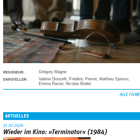
Grégory Magne
REGISSEUR:
Valérie Donzelli
,
Frédéric Pierrot
,
Mathieu Spinosi
,
DARSTELLER:
Emma Ravier
,
Nicolas Bridet
ALLE FILME
AKTUELLES
31.07.2026
Wieder im Kino: »Terminator« (1984)