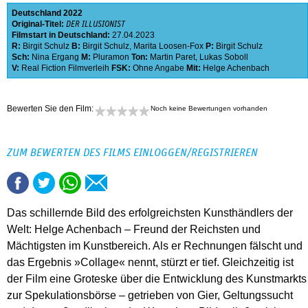
Deutschland
2022
Original-Titel:
DER ILLUSIONIST
Filmstart in Deutschland:
27.04.2023
R:
Birgit Schulz
B:
Birgit Schulz
,
Marita Loosen-Fox
P:
Birgit Schulz
Sch:
Nina Ergang
M:
Pluramon
Ton:
Martin Paret
,
Lukas Soboll
V:
Real Fiction Filmverleih
FSK:
Ohne Angabe
Mit:
Helge Achenbach
Bewerten Sie den Film:
Noch keine Bewertungen vorhanden
ZUM BEWERTEN DES FILMS EINLOGGEN/REGISTRIEREN
Das schillernde Bild des erfolgreichsten Kunsthändlers der
Welt: Helge Achenbach – Freund der Reichsten und
Mächtigsten im Kunstbereich. Als er Rechnungen fälscht und
das Ergebnis »Collage« nennt, stürzt er tief. Gleichzeitig ist
der Film eine Groteske über die Entwicklung des Kunstmarkts
zur Spekulationsbörse – getrieben von Gier, Geltungssucht