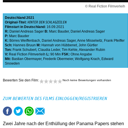
© Real Fiction Filmverleih
Deutschland
2021
Original-Titel:
HINTER DEN SCHLAGZEILEN
Filmstart in Deutschland:
16.09.2021
R:
Daniel Andreas Sager
B:
Marc Bauder
,
Daniel Andreas Sager
P:
Marc Bauder
K:
Börres Weiffenbach
,
Daniel Andreas Sager
,
Anne Misselwitz
,
Frank Pfeiffer
Sch:
Hannes Bruun
M:
Hannah von Hübbenet
,
John Gürtler
Ton:
Frank Schubert
,
Claudia Leder
,
Tim Kehle
,
Alexander Rubin
V:
Real Fiction Filmverleih
L:
90 Min
FSK:
Ohne Angabe
Mit:
Bastian Obermayer
,
Frederik Obermeier
,
Wolfgang Krach
,
Edward
Snowden
Bewerten Sie den Film:
Noch keine Bewertungen vorhanden
ZUM BEWERTEN DES FILMS EINLOGGEN/REGISTRIEREN
Zwei Jahre nach der Enthüllung der Panama Papers stehen