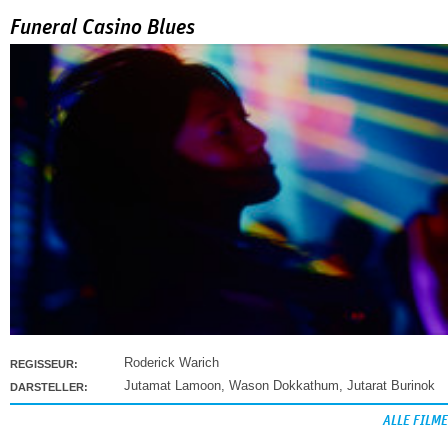
Funeral Casino Blues
Roderick Warich
REGISSEUR:
Jutamat Lamoon
,
Wason Dokkathum
,
Jutarat Burinok
DARSTELLER:
ALLE FILME