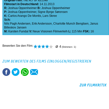
Original-Titel:
THE ACT OF KILLING
Filmstart in Deutschland:
14.11.2013
R:
Joshua Oppenheimer
B:
Joshua Oppenheimer
P:
Joshua Oppenheimer
,
Signe Byrge Sørensen
K:
Carlos Arango De Montis
,
Lars Skree
Sch:
Nils Pagh Andersen
,
Erik Andersson
,
Charlotte Munch Bengtsen
,
Janus
Billeskov Jansen
M:
Karsten Fundal
V:
Neue Visionen Filmverleih
L:
115 Min
FSK:
16
⌀
Bewerten Sie den Film:
4
(Stimmen:
1
)
ZUM BEWERTEN DES FILMS EINLOGGEN/REGISTRIEREN
ZUR FILMKRITIK