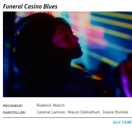
Funeral Casino Blues
Roderick Warich
REGISSEUR:
Jutamat Lamoon
,
Wason Dokkathum
,
Jutarat Burinok
DARSTELLER:
ALLE FILME