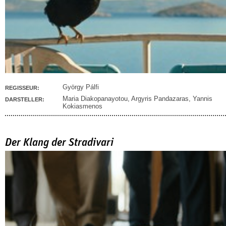
György Pálfi
REGISSEUR:
Maria Diakopanayotou
,
Argyris Pandazaras
,
Yannis
DARSTELLER:
Kokiasmenos
Der Klang der Stradivari