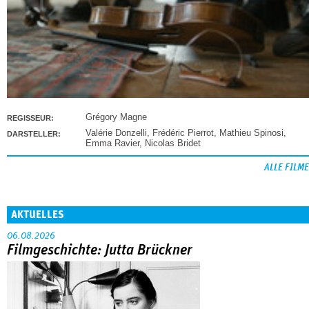
Grégory Magne
REGISSEUR:
Valérie Donzelli
,
Frédéric Pierrot
,
Mathieu Spinosi
,
DARSTELLER:
Emma Ravier
,
Nicolas Bridet
ALLE FILME
AKTUELLES
06.08.2026
Filmgeschichte: Jutta Brückner