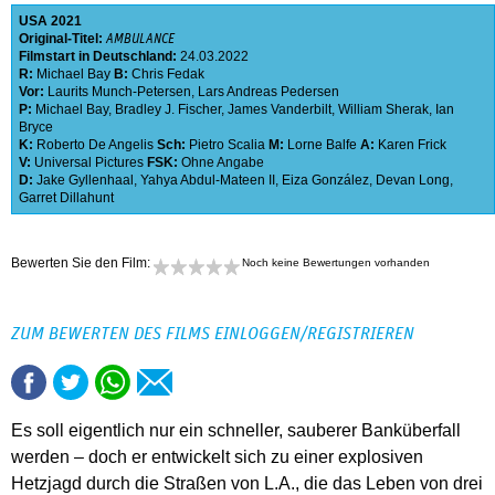
USA
2021
Original-Titel:
AMBULANCE
Filmstart in Deutschland:
24.03.2022
R:
Michael Bay
B:
Chris Fedak
Vor:
Laurits Munch-Petersen
,
Lars Andreas Pedersen
P:
Michael Bay
,
Bradley J. Fischer
,
James Vanderbilt
,
William Sherak
,
Ian
Bryce
K:
Roberto De Angelis
Sch:
Pietro Scalia
M:
Lorne Balfe
A:
Karen Frick
V:
Universal Pictures
FSK:
Ohne Angabe
D:
Jake Gyllenhaal
,
Yahya Abdul-Mateen II
,
Eiza González
,
Devan Long
,
Garret Dillahunt
Bewerten Sie den Film:
Noch keine Bewertungen vorhanden
ZUM BEWERTEN DES FILMS EINLOGGEN/REGISTRIEREN
Es soll eigentlich nur ein schneller, sauberer Banküberfall
werden – doch er entwickelt sich zu einer explosiven
Hetzjagd durch die Straßen von L.A., die das Leben von drei