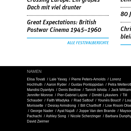
Crossing Europe: Ein großes
Dach mit viel drunter
80 
Great Expectations: British
Chr
Postwar Cinema 1945–1960
blei
ALLE FESTIVALBERICHTE
NAMEN
Elisa Tovati
Lale Yavaş
Pierre Peters-Arnolds
Lorenz
Hochhuth
Aaron Ryder
Gustav Pontoppidan
Petra Welterot
Mandisi Dyantyis
Denis Bedlow
Tanroh Ishida
Jack Willia
Jennifer Monroe
Pier-Gabriel Lajoie
Dimitri Lykaviers
Till
Schauder
Faith Wladyka
Riad Sattouf
Younès Boucif
Lou
Morissette
Desray Armstrong
Bill Charthoff
Lise Risom Ols
George Nader
Ayat Najafi
Joppe Van den Brande
Mayso
Pachachi
Ashley Song
Nicole Scherzinger
Barbara Dunph
David Zwirner