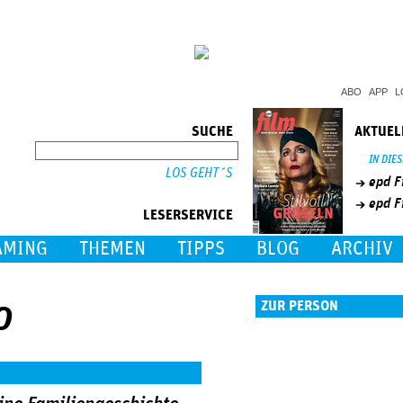
Jump to Navigation
ABO
APP
L
SUCHE
AKTUEL
SUCHE
IN DIE
epd F
epd F
LESERSERVICE
AMING
THEMEN
TIPPS
BLOG
ARCHIV
o
ZUR PERSON