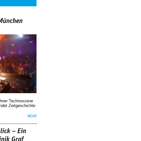
»München
chner Technoszene
indet Zeitgeschichte
MEHR
lick – Ein
nik Graf