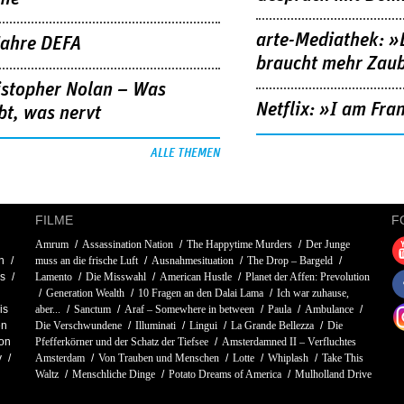
arte-Mediathek: »
Jahre DEFA
braucht mehr Zau
istopher Nolan – Was
Netflix: »I am Fra
bt, was nervt
ALLE THEMEN
FILME
F
Amrum
Assassination Nation
The Happytime Murders
Der Junge
h
muss an die frische Luft
Ausnahmesituation
The Drop – Bargeld
ms
Lamento
Die Misswahl
American Hustle
Planet der Affen: Prevolution
Generation Wealth
10 Fragen an den Dalai Lama
Ich war zuhause,
is
aber...
Sanctum
Araf – Somewhere in between
Paula
Ambulance
en
Die Verschwundene
Illuminati
Lingui
La Grande Bellezza
Die
on
Pfefferkörner und der Schatz der Tiefsee
Amsterdamned II – Verfluchtes
y
Amsterdam
Von Trauben und Menschen
Lotte
Whiplash
Take This
Waltz
Menschliche Dinge
Potato Dreams of America
Mulholland Drive