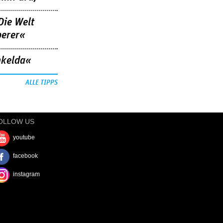
Die Welt
berer«
nkelda«
ALLE TIPPS
OLLOW US
youtube
facebook
instagram