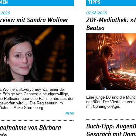
MEN
TIPPS
.2026
07.08.2026
erview mit Sandra Wollner
ZDF-Mediathek: 
Beats«
a Wollners »Everytime« war einer der
 Erfolge von Cannes: eine eigenwillige,
Eine junge DJ und die Mün
he Reflexion über eine ­Familie, die aus der
der 90er: Der Vierteiler verb
geworfen wird … Die Regisseurin im
mit Coming-of-Age.
äch mit Anke Sterneborg.
MEHR
Buch-Tipp: AugenB
aufnahme von Bárbara
Gespräch mit Domi
nie