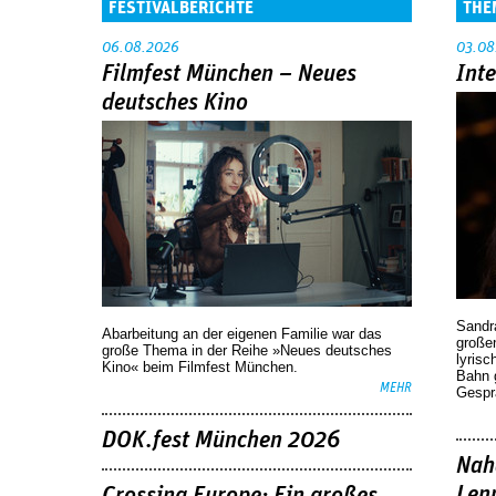
FESTIVALBERICHTE
THE
06.08.2026
03.08
Filmfest München – Neues
Int
deutsches Kino
Sandr
Abarbeitung an der eigenen Familie war das
großen
große Thema in der Reihe »Neues deutsches
lyrisc
Kino« beim Filmfest München.
Bahn 
MEHR
Gespr
DOK.fest München 2026
Nah
Len