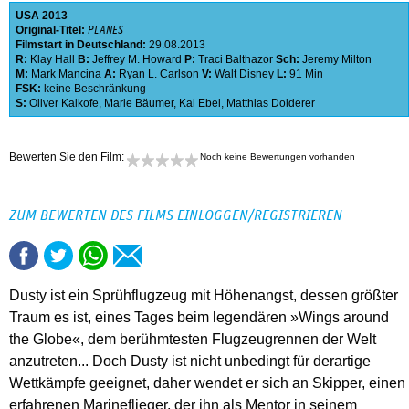
USA
2013
Original-Titel:
PLANES
Filmstart in Deutschland:
29.08.2013
R:
Klay Hall
B:
Jeffrey M. Howard
P:
Traci Balthazor
Sch:
Jeremy Milton
M:
Mark Mancina
A:
Ryan L. Carlson
V:
Walt Disney
L:
91 Min
FSK:
keine Beschränkung
S:
Oliver Kalkofe
,
Marie Bäumer
,
Kai Ebel
,
Matthias Dolderer
Bewerten Sie den Film:
Noch keine Bewertungen vorhanden
ZUM BEWERTEN DES FILMS EINLOGGEN/REGISTRIEREN
Dusty ist ein Sprühflugzeug mit Höhenangst, dessen größter
Traum es ist, eines Tages beim legendären »Wings around
the Globe«, dem berühmtesten Flugzeugrennen der Welt
anzutreten... Doch Dusty ist nicht unbedingt für derartige
Wettkämpfe geeignet, daher wendet er sich an Skipper, einen
erfahrenen Marineflieger, der ihn als Mentor in seinem