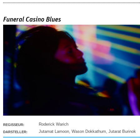
Funeral Casino Blues
Roderick Warich
REGISSEUR:
Jutamat Lamoon
,
Wason Dokkathum
,
Jutarat Burinok
DARSTELLER: