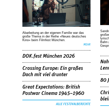
Sandr
Abarbeitung an der eigenen Familie war das
großen
große Thema in der Reihe »Neues deutsches
lyrisc
Kino« beim Filmfest München.
Bahn 
MEHR
Gespr
DOK.fest München 2026
Nah
Len
Crossing Europe: Ein großes
Dach mit viel drunter
80 
Great Expectations: British
Chr
Postwar Cinema 1945–1960
blei
ALLE FESTIVALBERICHTE