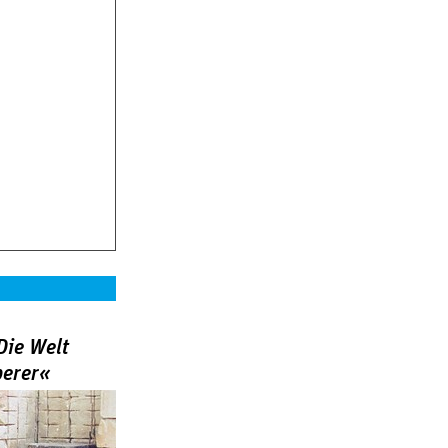
Die Welt
berer«