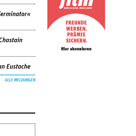
Terminator«
 Chastain
an Eustache
ALLE MELDUNGEN