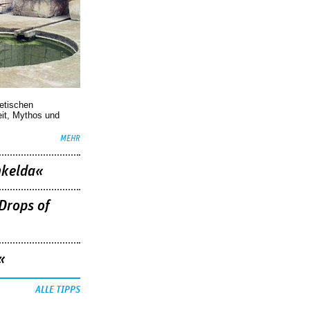
oetischen
eit, Mythos und
MEHR
nkelda«
Drops of
«
ALLE TIPPS