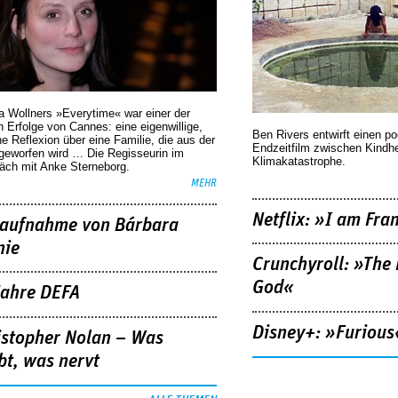
a Wollners »Everytime« war einer der
 Erfolge von Cannes: eine eigenwillige,
Ben Rivers entwirft einen p
he Reflexion über eine ­Familie, die aus der
Endzeitfilm zwischen Kindh
geworfen wird … Die Regisseurin im
Klimakatastrophe.
äch mit Anke Sterneborg.
MEHR
Netflix: »I am Fra
aufnahme von Bárbara
nie
Crunchyroll: »The 
God«
Jahre DEFA
Disney+: »Furious
istopher Nolan – Was
bt, was nervt