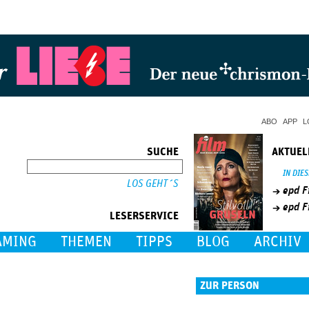
Jump to Navigation
ABO
APP
L
SUCHE
AKTUEL
SUCHE
IN DIE
epd F
epd F
LESERSERVICE
AMING
THEMEN
TIPPS
BLOG
ARCHIV
ZUR PERSON