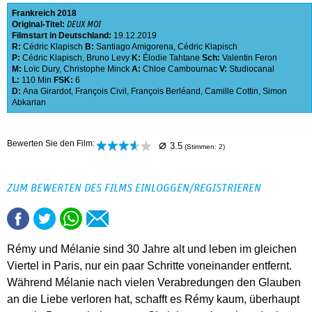
Frankreich
2018
Original-Titel:
DEUX MOI
Filmstart in Deutschland:
19.12.2019
R:
Cédric Klapisch
B:
Santiago Amigorena
,
Cédric Klapisch
P:
Cédric Klapisch
,
Bruno Levy
K:
Élodie Tahtane
Sch:
Valentin Feron
M:
Loïc Dury
,
Christophe Minck
A:
Chloe Cambournac
V:
Studiocanal
L:
110 Min
FSK:
6
D:
Ana Girardot
,
François Civil
,
François Berléand
,
Camille Cottin
,
Simon
Abkarian
⌀
Bewerten Sie den Film:
3.5
(Stimmen:
2
)
ZUM BEWERTEN DES FILMS EINLOGGEN/REGISTRIEREN
Rémy und Mélanie sind 30 Jahre alt und leben im gleichen
Viertel in Paris, nur ein paar Schritte voneinander entfernt.
Während Mélanie nach vielen Verabredungen den Glauben
an die Liebe verloren hat, schafft es Rémy kaum, überhaupt