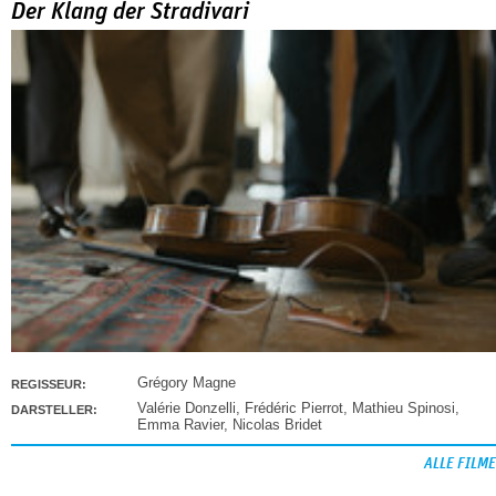
Der Klang der Stradivari
Grégory Magne
REGISSEUR:
Valérie Donzelli
,
Frédéric Pierrot
,
Mathieu Spinosi
,
DARSTELLER:
Emma Ravier
,
Nicolas Bridet
ALLE FILME