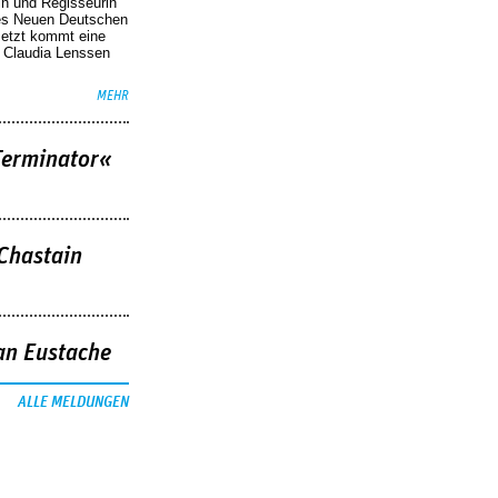
in und Regisseurin
des Neuen Deutschen
Jetzt kommt eine
. Claudia Lenssen
MEHR
Terminator«
 Chastain
an Eustache
ALLE MELDUNGEN