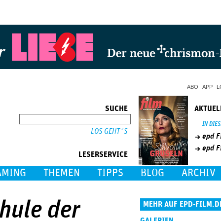
Jump to Navigation
ABO
APP
L
SUCHE
AKTUEL
SUCHE
IN DIE
epd F
epd F
LESERSERVICE
AMING
THEMEN
TIPPS
BLOG
ARCHIV
chule der
MEHR AUF EPD-FILM.D
GALERIEN