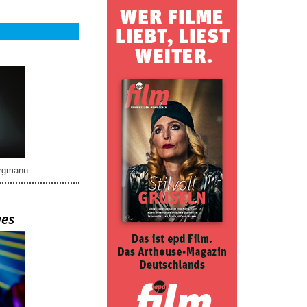
rgmann
ues