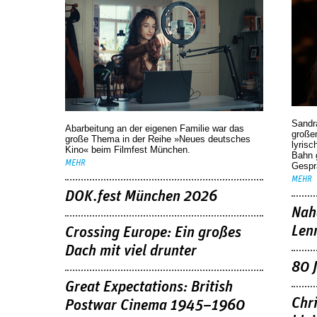
Sandr
Abarbeitung an der eigenen Familie war das
großen
große Thema in der Reihe »Neues deutsches
lyrisc
Kino« beim Filmfest München.
Bahn 
MEHR
Gespr
MEHR
DOK.fest München 2026
Nah
Len
Crossing Europe: Ein großes
Dach mit viel drunter
80 
Great Expectations: British
Chr
Postwar Cinema 1945–1960