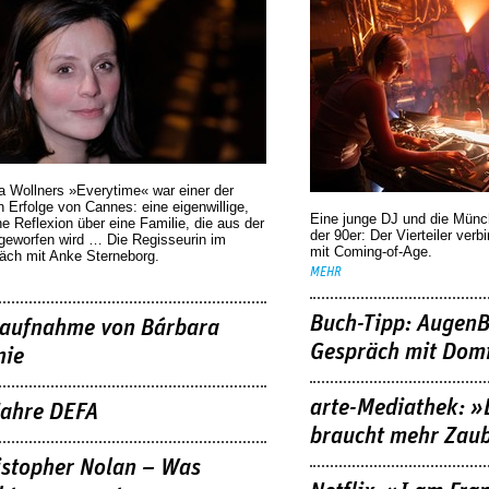
a Wollners »Everytime« war einer der
 Erfolge von Cannes: eine eigenwillige,
Eine junge DJ und die Mün
he Reflexion über eine ­Familie, die aus der
der 90er: Der Vierteiler verb
geworfen wird … Die Regisseurin im
mit Coming-of-Age.
äch mit Anke Sterneborg.
MEHR
Buch-Tipp: AugenB
aufnahme von Bárbara
Gespräch mit Domi
nie
arte-Mediathek: »
Jahre DEFA
braucht mehr Zau
istopher Nolan – Was