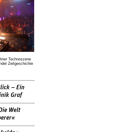
chner Technoszene
indet Zeitgeschichte
lick – Ein
nik Graf
Die Welt
berer«