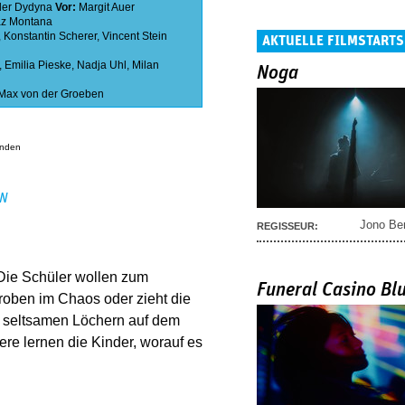
der Dydyna
Vor:
Margit Auer
z Montana
,
Konstantin Scherer
,
Vincent Stein
AKTUELLE FILMSTARTS
,
Emilia Pieske
,
Nadja Uhl
,
Milan
Noga
Max von der Groeben
anden
EN
Jono Be
REGISSEUR:
Die Schüler wollen zum
Funeral Casino Bl
roben im Chaos oder zieht die
n seltsamen Löchern auf dem
ere lernen die Kinder, worauf es