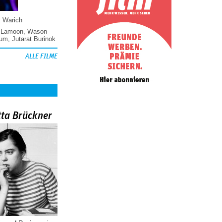
k Warich
 Lamoon
,
Wason
hum
,
Jutarat Burinok
ALLE FILME
tta Brückner