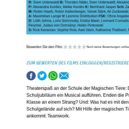
R:
Sven Unterwaldt
B:
Thorsten Näter
,
Sven Unterwaldt
,
Alexan
P:
Alexandra Kordes
,
Meike Kordes
K:
Bernhard Jasper
Sch:
Za
M:
Robin Haefs
,
Robin Kallenberger
,
Yanek Stärk
,
Ali Zuckowski
A:
Maximilian Lange
V:
Leonine Distribution
FSK:
Ohne Angabe
D:
Lilith Johna
,
Loris Sichrovsky
,
Emilia Maier
,
Leonard Conrads
Peschel
,
Justus von Dohnányi
,
Heiko Pinkowski
S:
Rick Kavanian
,
Sophie Rois
,
Axel Stein
,
Katharina Thalbach
,
Bewerten Sie den Film:
Noch keine Bewertungen vorh
ZUM BEWERTEN DES FILMS EINLOGGEN/REGISTRIER
Theaterspaß an der Schule der Magischen Tiere: 
Schuljubiläum ein Musical aufführen. Enden die P
Klasse an einem Strang? Und: Was hat es mit de
Schulgelände auf sich? Mit Hilfe der magischen Ti
ankommt: Teamwork.