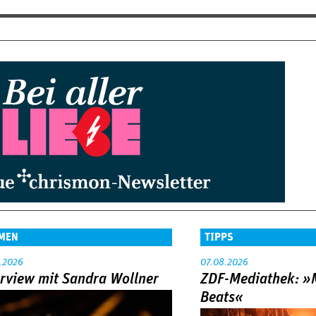
MEN
TIPPS
.2026
07.08.2026
erview mit Sandra Wollner
ZDF-Mediathek: 
Beats«