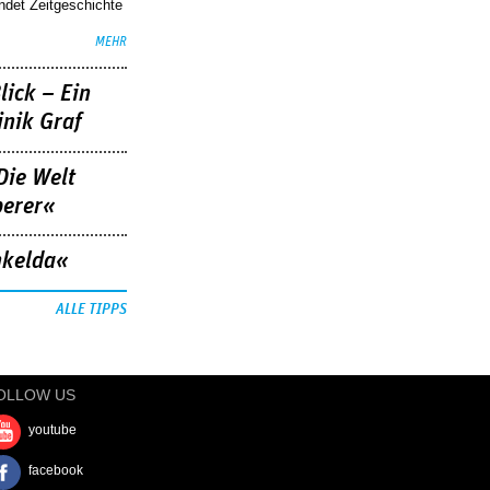
indet Zeitgeschichte
MEHR
lick – Ein
nik Graf
Die Welt
berer«
nkelda«
ALLE TIPPS
OLLOW US
youtube
facebook