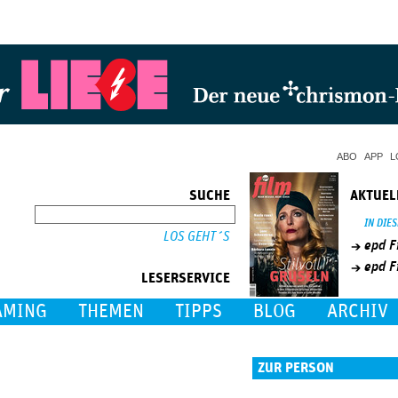
Jump to Navigation
ABO
APP
L
SUCHE
AKTUEL
SUCHE
IN DIE
epd F
epd F
LESERSERVICE
AMING
THEMEN
TIPPS
BLOG
ARCHIV
ZUR PERSON