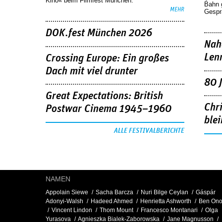
Kino« beim Filmfest München.
Bahn 
MEHR
Gespr
DOK.fest München 2026
Nah
Len
Crossing Europe: Ein großes
Dach mit viel drunter
80 
Great Expectations: British
Chr
Postwar Cinema 1945–1960
blei
ALLE FESTIVALBERICHTE
NAMEN
Appolain Siewe
Sacha Barcza
Nuri Bilge Ceylan
Gáspár
Adonyi-Walsh
Hadeed Ahmed
Henrietta Ashworth
Ben On
Vincent Lindon
Thom Mount
Francesco Montanari
Olga
Yurasova
Agnieszka Bialek-Zaborowska
Jane Magnusson