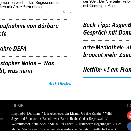
der 90er: Der Vierteiler verb
geworfen wird … Die Regisseurin im
mit Coming-of-Age.
äch mit Anke Sterneborg.
MEHR
Buch-Tipp: AugenB
aufnahme von Bárbara
Gespräch mit Domi
nie
arte-Mediathek: »
Jahre DEFA
braucht mehr Zau
istopher Nolan – Was
Netflix: »I am Fra
bt, was nervt
ALLE THEMEN
FILME
F
Playmobil: Der Film
Die Abenteuer der kleinen Giraffe Zarafa
Wild –
ono
Jäger und Sammler
Patrol – Auf Patrouille durch den Regenwald
Weitermachen Sanssouci
Stella. Ein Leben.
Unter dem Regenbogen
Der
kleine Rabe Socke – Suche nach dem verlorenen Schatz
Göttliche Lage