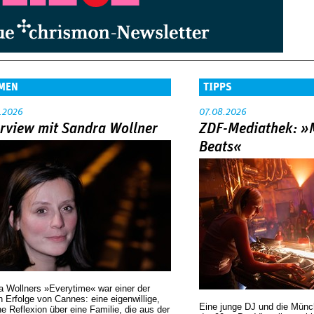
MEN
TIPPS
.2026
07.08.2026
erview mit Sandra Wollner
ZDF-Mediathek: 
Beats«
a Wollners »Everytime« war einer der
 Erfolge von Cannes: eine eigenwillige,
Eine junge DJ und die Mün
he Reflexion über eine ­Familie, die aus der