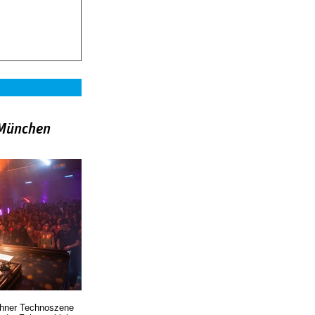
»München
chner Technoszene