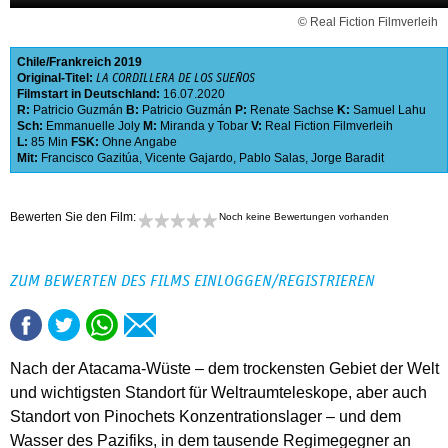
© Real Fiction Filmverleih
Chile
Frankreich
2019
Original-Titel:
LA CORDILLERA DE LOS SUEÑOS
Filmstart in Deutschland:
16.07.2020
R:
Patricio Guzmán
B:
Patricio Guzmán
P:
Renate Sachse
K:
Samuel Lahu
Sch:
Emmanuelle Joly
M:
Miranda y Tobar
V:
Real Fiction Filmverleih
L:
85 Min
FSK:
Ohne Angabe
Mit:
Francisco Gazitúa
,
Vicente Gajardo
,
Pablo Salas
,
Jorge Baradit
Bewerten Sie den Film:
Noch keine Bewertungen vorhanden
ZUM BEWERTEN DES FILMS EINLOGGEN/REGISTRIEREN
Nach der Atacama-Wüste – dem trockensten Gebiet der Welt
und wichtigsten Standort für Weltraumteleskope, aber auch
Standort von Pinochets Konzentrationslager – und dem
Wasser des Pazifiks, in dem tausende Regimegegner an