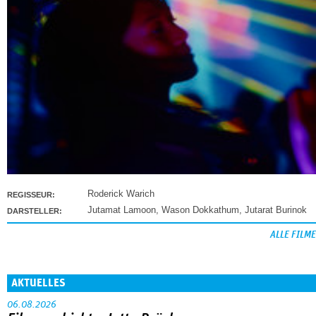
Roderick Warich
REGISSEUR:
Jutamat Lamoon
,
Wason Dokkathum
,
Jutarat Burinok
DARSTELLER:
ALLE FILME
AKTUELLES
06.08.2026