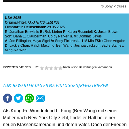
© Sony Pictures
USA
2025
Original-Titel:
KARATE KID: LEGENDS
Filmstart in Deutschland:
29.05.2025
R:
Jonathan Entwistle
B:
Rob Lieber
P:
Karen Rosenfelt
K:
Justin Brown
Sch:
Dana E. Glauberman
,
Colby Parker Jr.
M:
Dominic Lewis
A:
Jon Billington
,
Maya Sigel
V:
Sony Pictures
L:
118 Min
FSK:
Ohne Angabe
D:
Jackie Chan
,
Ralph Macchio
,
Ben Wang
,
Joshua Jackson
,
Sadie Stanley
,
Ming-Na Wen
Bewerten Sie den Film:
Noch keine Bewertungen vorhanden
ZUM BEWERTEN DES FILMS EINLOGGEN/REGISTRIEREN
Als Kung-Fu-Wunderkind Li Fong (Ben Wang) mit seiner
Mutter nach New York City zieht, findet er Halt bei einer
neuen Klassenkameradin und deren Vater. Doch der Frieden