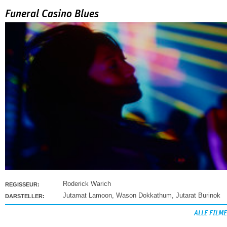
Funeral Casino Blues
Roderick Warich
REGISSEUR:
Jutamat Lamoon
,
Wason Dokkathum
,
Jutarat Burinok
DARSTELLER:
ALLE FILME