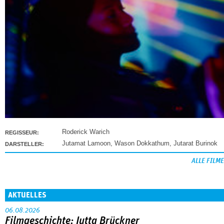
Roderick Warich
REGISSEUR:
Jutamat Lamoon
,
Wason Dokkathum
,
Jutarat Burinok
DARSTELLER:
ALLE FILME
AKTUELLES
06.08.2026
Filmgeschichte: Jutta Brückner