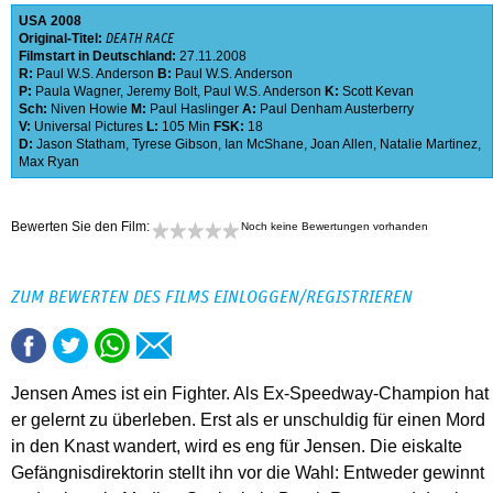
USA
2008
Original-Titel:
DEATH RACE
Filmstart in Deutschland:
27.11.2008
R:
Paul W.S. Anderson
B:
Paul W.S. Anderson
P:
Paula Wagner
,
Jeremy Bolt
,
Paul W.S. Anderson
K:
Scott Kevan
Sch:
Niven Howie
M:
Paul Haslinger
A:
Paul Denham Austerberry
V:
Universal Pictures
L:
105 Min
FSK:
18
D:
Jason Statham
,
Tyrese Gibson
,
Ian McShane
,
Joan Allen
,
Natalie Martinez
,
Max Ryan
Bewerten Sie den Film:
Noch keine Bewertungen vorhanden
ZUM BEWERTEN DES FILMS EINLOGGEN/REGISTRIEREN
Jensen Ames ist ein Fighter. Als Ex-Speedway-Champion hat
er gelernt zu überleben. Erst als er unschuldig für einen Mord
in den Knast wandert, wird es eng für Jensen. Die eiskalte
Gefängnisdirektorin stellt ihn vor die Wahl: Entweder gewinnt