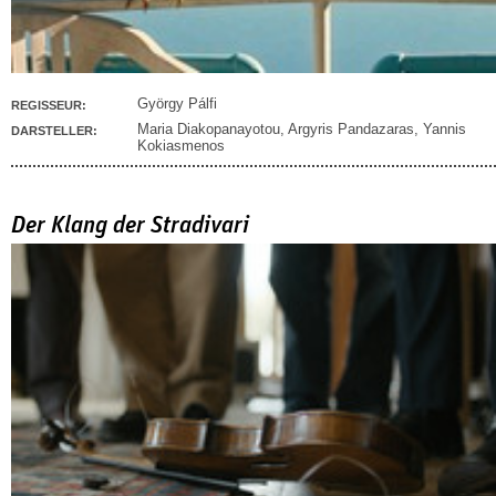
György Pálfi
REGISSEUR:
Maria Diakopanayotou
,
Argyris Pandazaras
,
Yannis
DARSTELLER:
Kokiasmenos
Der Klang der Stradivari