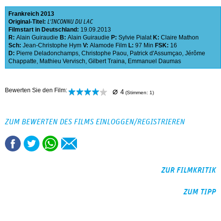
Frankreich
2013
Original-Titel:
L‘INCONNU DU LAC
Filmstart in Deutschland:
19.09.2013
R:
Alain Guiraudie
B:
Alain Guiraudie
P:
Sylvie Pialat
K:
Claire Mathon
Sch:
Jean-Christophe Hym
V:
Alamode Film
L:
97 Min
FSK:
16
D:
Pierre Deladonchamps
,
Christophe Paou
,
Patrick d'Assumçao
,
Jérôme
Chappatte
,
Mathieu Vervisch
,
Gilbert Traina
,
Emmanuel Daumas
⌀
Bewerten Sie den Film:
4
(Stimmen:
1
)
ZUM BEWERTEN DES FILMS EINLOGGEN/REGISTRIEREN
ZUR FILMKRITIK
ZUM TIPP