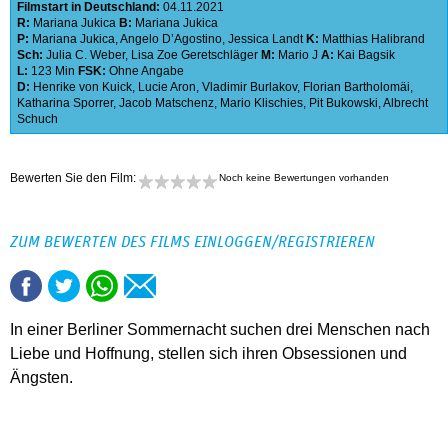
Filmstart in Deutschland:
04.11.2021
R:
Mariana Jukica
B:
Mariana Jukica
P:
Mariana Jukica
,
Angelo D’Agostino
,
Jessica Landt
K:
Matthias Halibrand
Sch:
Julia C. Weber
,
Lisa Zoe Geretschläger
M:
Mario J
A:
Kai Bagsik
L:
123 Min
FSK:
Ohne Angabe
D:
Henrike von Kuick
,
Lucie Aron
,
Vladimir Burlakov
,
Florian Bartholomäi
,
Katharina Sporrer
,
Jacob Matschenz
,
Mario Klischies
,
Pit Bukowski
,
Albrecht
Schuch
Bewerten Sie den Film:
Noch keine Bewertungen vorhanden
ZUM BEWERTEN DES FILMS EINLOGGEN/REGISTRIEREN
In einer Berliner Sommernacht suchen drei Menschen nach
Liebe und Hoffnung, stellen sich ihren Obsessionen und
Ängsten.