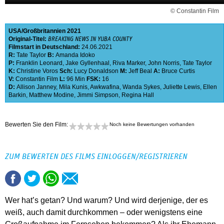
© Constantin Film
USA
Großbritannien
2021
Original-Titel:
BREAKING NEWS IN YUBA COUNTY
Filmstart in Deutschland:
24.06.2021
R:
Tate Taylor
B:
Amanda Idoko
P:
Franklin Leonard
,
Jake Gyllenhaal
,
Riva Marker
,
John Norris
,
Tate Taylor
K:
Christine Voros
Sch:
Lucy Donaldson
M:
Jeff Beal
A:
Bruce Curtis
V:
Constantin Film
L:
96 Min
FSK:
16
D:
Allison Janney
,
Mila Kunis
,
Awkwafina
,
Wanda Sykes
,
Juliette Lewis
,
Ellen
Barkin
,
Matthew Modine
,
Jimmi Simpson
,
Regina Hall
Bewerten Sie den Film:
Noch keine Bewertungen vorhanden
ZUM BEWERTEN DES FILMS EINLOGGEN/REGISTRIEREN
Wer hat’s getan? Und warum? Und wird derjenige, der es
weiß, auch damit durchkommen – oder wenigstens eine