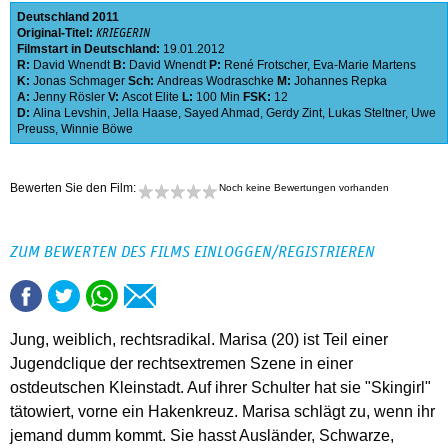
Deutschland
2011
Original-Titel:
KRIEGERIN
Filmstart in Deutschland:
19.01.2012
R:
David Wnendt
B:
David Wnendt
P:
René Frotscher
,
Eva-Marie Martens
K:
Jonas Schmager
Sch:
Andreas Wodraschke
M:
Johannes Repka
A:
Jenny Rösler
V:
Ascot Elite
L:
100 Min
FSK:
12
D:
Alina Levshin
,
Jella Haase
,
Sayed Ahmad
,
Gerdy Zint
,
Lukas Steltner
,
Uwe
Preuss
,
Winnie Böwe
Bewerten Sie den Film:
Noch keine Bewertungen vorhanden
ZUM BEWERTEN DES FILMS EINLOGGEN/REGISTRIEREN
Jung, weiblich, rechtsradikal. Marisa (20) ist Teil einer
Jugendclique der rechtsextremen Szene in einer
ostdeutschen Kleinstadt. Auf ihrer Schulter hat sie "Skingirl"
tätowiert, vorne ein Hakenkreuz. Marisa schlägt zu, wenn ihr
jemand dumm kommt. Sie hasst Ausländer, Schwarze,