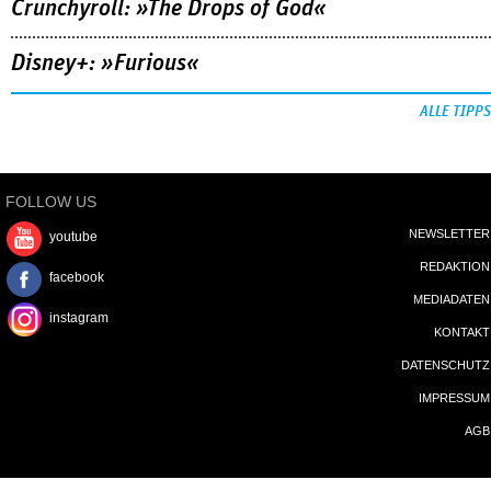
Crunchyroll: »The Drops of God«
Disney+: »Furious«
ALLE TIPPS
FOLLOW US
NEWSLETTER
youtube
REDAKTION
facebook
MEDIADATEN
instagram
KONTAKT
DATENSCHUTZ
IMPRESSUM
AGB