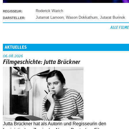
Roderick Warich
REGISSEUR:
Jutamat Lamoon
,
Wason Dokkathum
,
Jutarat Burinok
DARSTELLER:
ALLE FILME
AKTUELLES
06.08.2026
Filmgeschichte: Jutta Brückner
Jutta Brückner hat als Autorin und Regisseurin den