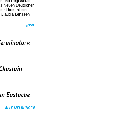
in und Regisseurin
des Neuen Deutschen
Jetzt kommt eine
. Claudia Lenssen
MEHR
Terminator«
 Chastain
an Eustache
ALLE MELDUNGEN