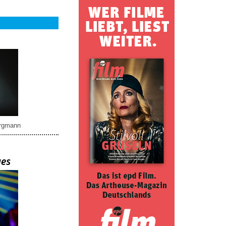
rgmann
ues