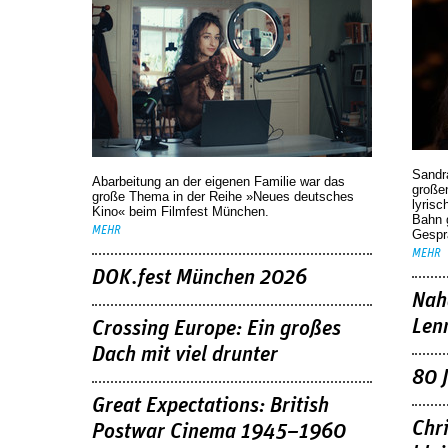
Sandr
Abarbeitung an der eigenen Familie war das
großen
große Thema in der Reihe »Neues deutsches
lyrisc
Kino« beim Filmfest München.
Bahn 
MEHR
Gespr
MEHR
DOK.fest München 2026
Nah
Len
Crossing Europe: Ein großes
Dach mit viel drunter
80 
Great Expectations: British
Chr
Postwar Cinema 1945–1960