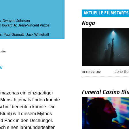
AKTUELLE FILMSTARTS
a
,
Dwayne Johnson
Noga
 Howard
A:
Jean-Vincent Puzos
s
,
Paul Giamatti
,
Jack Whitehall
anden
EN
Jono Be
REGISSEUR:
Funeral Casino Bl
Amazonas ein einzigartiger
 Mensch jemals finden konnte
chritt bedeuten könnte. Die
Blunt) will diesem Mythos
nd Pack in den Dschungel.
ch einen jahrhundertealten