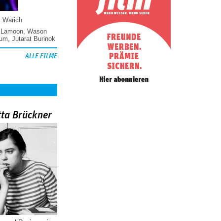
k Warich
 Lamoon
,
Wason
hum
,
Jutarat Burinok
ALLE FILME
tta Brückner