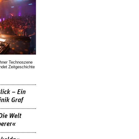
chner Technoszene
indet Zeitgeschichte
lick – Ein
nik Graf
Die Welt
berer«