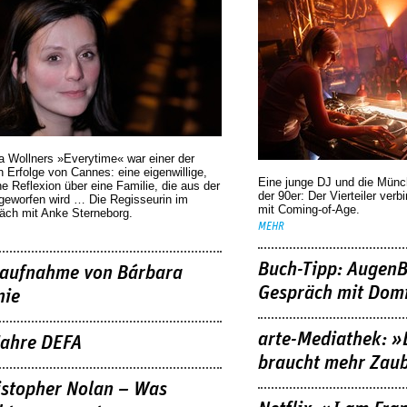
a Wollners »Everytime« war einer der
 Erfolge von Cannes: eine eigenwillige,
Eine junge DJ und die Mün
he Reflexion über eine ­Familie, die aus der
der 90er: Der Vierteiler verb
geworfen wird … Die Regisseurin im
mit Coming-of-Age.
äch mit Anke Sterneborg.
MEHR
Buch-Tipp: AugenB
aufnahme von Bárbara
Gespräch mit Domi
nie
arte-Mediathek: »
Jahre DEFA
braucht mehr Zau
istopher Nolan – Was