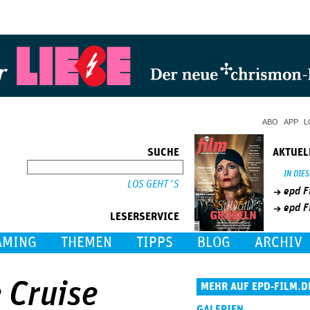
Jump to Navigation
ABO
APP
L
SUCHE
AKTUEL
SUCHE
IN DIE
epd F
epd F
LESERSERVICE
AMING
THEMEN
TIPPS
BLOG
ARCHIV
e Cruise
MEHR AUF EPD-FILM.D
GALERIEN