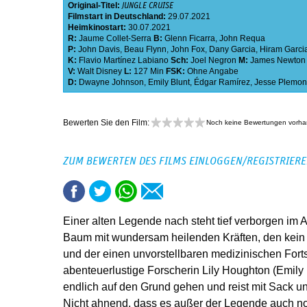
Original-Titel:
JUNGLE CRUISE
Filmstart in Deutschland:
29.07.2021
Heimkinostart:
30.07.2021
R:
Jaume Collet-Serra
B:
Glenn Ficarra
,
John Requa
P:
John Davis
,
Beau Flynn
,
John Fox
,
Dany Garcia
,
Hiram Garci
K:
Flavio Martínez Labiano
Sch:
Joel Negron
M:
James Newton
V:
Walt Disney
L:
127 Min
FSK:
Ohne Angabe
D:
Dwayne Johnson
,
Emily Blunt
,
Édgar Ramírez
,
Jesse Plemon
Bewerten Sie den Film:
Noch keine Bewertungen vorh
ZUM BEWERTEN DES FILMS EINLOGGEN/REGISTRIER
Einer alten Legende nach steht tief verborgen im 
Baum mit wundersam heilenden Kräften, den kein
und der einen unvorstellbaren medizinischen Forts
abenteuerlustige Forscherin Lily Houghton (Emily 
endlich auf den Grund gehen und reist mit Sack u
Nicht ahnend, dass es außer der Legende auch no