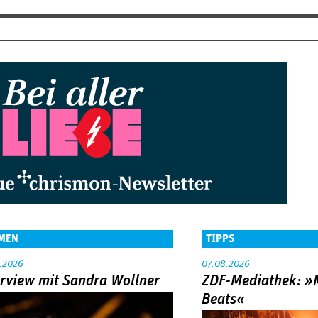
MEN
TIPPS
.2026
07.08.2026
erview mit Sandra Wollner
ZDF-Mediathek: 
Beats«