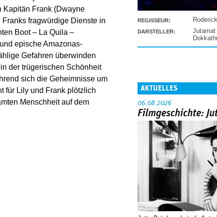
en Kapitän Frank (Dwayne
Roderic
 Franks fragwürdige Dienste in
REGISSEUR:
Jutamat
ten Boot – La Quila –
DARSTELLER:
Dokkat
e und epische Amazonas-
zählige Gefahren überwinden
 in der trügerischen Schönheit
hrend sich die Geheimnisse um
AKTUELLES
für Lily und Frank plötzlich
samten Menschheit auf dem
06.08.2026
Filmgeschichte: Ju