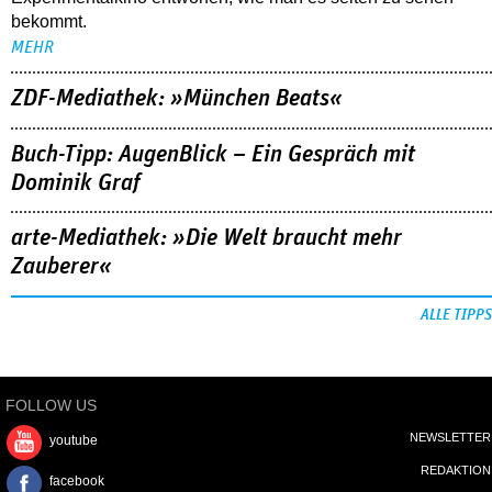
bekommt.
MEHR
ZDF-Mediathek: »München Beats«
Buch-Tipp: AugenBlick – Ein Gespräch mit
Dominik Graf
arte-Mediathek: »Die Welt braucht mehr
Zauberer«
ALLE TIPPS
FOLLOW US
NEWSLETTER
youtube
REDAKTION
facebook