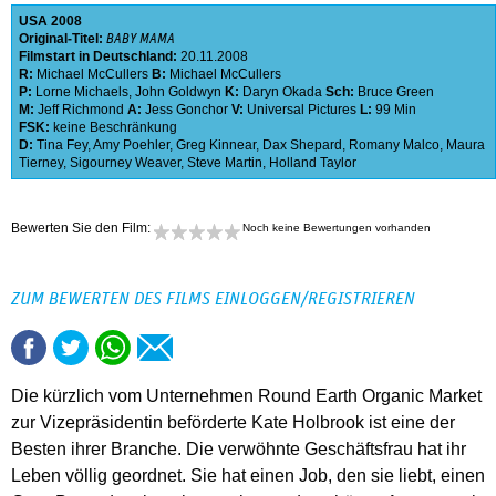
USA
2008
Original-Titel:
BABY MAMA
Filmstart in Deutschland:
20.11.2008
R:
Michael McCullers
B:
Michael McCullers
P:
Lorne Michaels
,
John Goldwyn
K:
Daryn Okada
Sch:
Bruce Green
M:
Jeff Richmond
A:
Jess Gonchor
V:
Universal Pictures
L:
99 Min
FSK:
keine Beschränkung
D:
Tina Fey
,
Amy Poehler
,
Greg Kinnear
,
Dax Shepard
,
Romany Malco
,
Maura
Tierney
,
Sigourney Weaver
,
Steve Martin
,
Holland Taylor
Bewerten Sie den Film:
Noch keine Bewertungen vorhanden
ZUM BEWERTEN DES FILMS EINLOGGEN/REGISTRIEREN
Die kürzlich vom Unternehmen Round Earth Organic Market
zur Vizepräsidentin beförderte Kate Holbrook ist eine der
Besten ihrer Branche. Die verwöhnte Geschäftsfrau hat ihr
Leben völlig geordnet. Sie hat einen Job, den sie liebt, einen