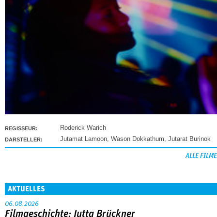
Roderick Warich
REGISSEUR:
Jutamat Lamoon
,
Wason Dokkathum
,
Jutarat Burinok
DARSTELLER:
ALLE FILME
AKTUELLES
06.08.2026
Filmgeschichte: Jutta Brückner