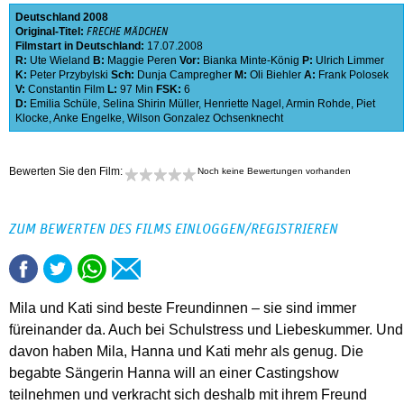
Deutschland
2008
Original-Titel:
FRECHE MÄDCHEN
Filmstart in Deutschland:
17.07.2008
R:
Ute Wieland
B:
Maggie Peren
Vor:
Bianka Minte-König
P:
Ulrich Limmer
K:
Peter Przybylski
Sch:
Dunja Campregher
M:
Oli Biehler
A:
Frank Polosek
V:
Constantin Film
L:
97 Min
FSK:
6
D:
Emilia Schüle
,
Selina Shirin Müller
,
Henriette Nagel
,
Armin Rohde
,
Piet
Klocke
,
Anke Engelke
,
Wilson Gonzalez Ochsenknecht
Bewerten Sie den Film:
Noch keine Bewertungen vorhanden
ZUM BEWERTEN DES FILMS EINLOGGEN/REGISTRIEREN
Mila und Kati sind beste Freundinnen – sie sind immer
füreinander da. Auch bei Schulstress und Liebeskummer. Und
davon haben Mila, Hanna und Kati mehr als genug. Die
begabte Sängerin Hanna will an einer Castingshow
teilnehmen und verkracht sich deshalb mit ihrem Freund