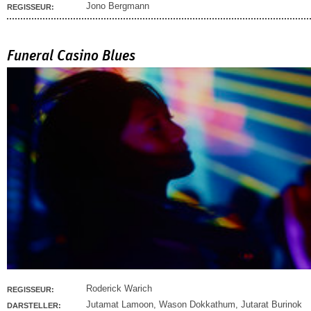
Jono Bergmann
REGISSEUR:
Funeral Casino Blues
Roderick Warich
REGISSEUR:
Jutamat Lamoon
,
Wason Dokkathum
,
Jutarat Burinok
DARSTELLER: