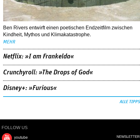
Ben Rivers entwirft einen poetischen Endzeitfilm zwischen
Kindheit, Mythos und Klimakatastrophe.
MEHR
Netflix: »I am Frankelda«
Crunchyroll: »The Drops of God«
Disney+: »Furious«
ALLE TIPPS
FOLLOW US
NEWSLETTER
youtube