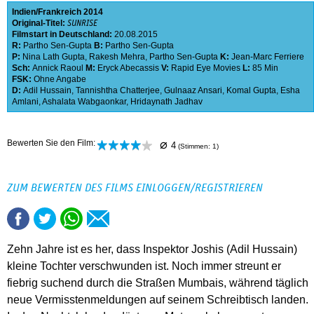
Indien
Frankreich
2014
Original-Titel:
SUNRISE
Filmstart in Deutschland:
20.08.2015
R:
Partho Sen-Gupta
B:
Partho Sen-Gupta
P:
Nina Lath Gupta
,
Rakesh Mehra
,
Partho Sen-Gupta
K:
Jean-Marc Ferriere
Sch:
Annick Raoul
M:
Eryck Abecassis
V:
Rapid Eye Movies
L:
85 Min
FSK:
Ohne Angabe
D:
Adil Hussain
,
Tannishtha Chatterjee
,
Gulnaaz Ansari
,
Komal Gupta
,
Esha
Amlani
,
Ashalata Wabgaonkar
,
Hridaynath Jadhav
⌀
Bewerten Sie den Film:
4
(Stimmen:
1
)
ZUM BEWERTEN DES FILMS EINLOGGEN/REGISTRIEREN
Zehn Jahre ist es her, dass Inspektor Joshis (Adil Hussain)
kleine Tochter verschwunden ist. Noch immer streunt er
fiebrig suchend durch die Straßen Mumbais, während täglich
neue Vermisstenmeldungen auf seinem Schreibtisch landen.