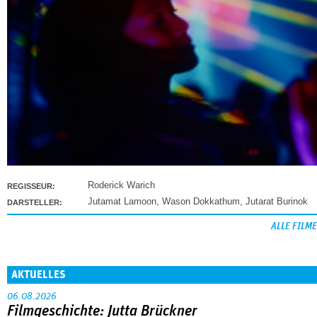
Roderick Warich
REGISSEUR:
Jutamat Lamoon
,
Wason Dokkathum
,
Jutarat Burinok
DARSTELLER:
ALLE FILME
AKTUELLES
06.08.2026
Filmgeschichte: Jutta Brückner