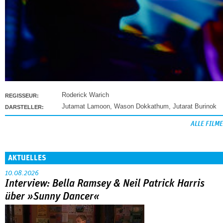
Roderick Warich
REGISSEUR:
Jutamat Lamoon
,
Wason Dokkathum
,
Jutarat Burinok
DARSTELLER:
ALLE FILME
AKTUELLES
10.08.2026
Interview: Bella Ramsey & Neil Patrick Harris
über »Sunny Dancer«