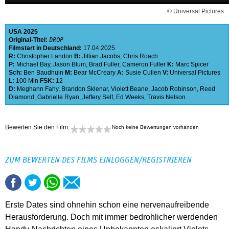
© Universal Pictures
USA
2025
Original-Titel:
DROP
Filmstart in Deutschland:
17.04.2025
R:
Christopher Landon
B:
Jillian Jacobs
,
Chris Roach
P:
Michael Bay
,
Jason Blum
,
Brad Fuller
,
Cameron Fuller
K:
Marc Spicer
Sch:
Ben Baudhuin
M:
Bear McCreary
A:
Susie Cullen
V:
Universal Pictures
L:
100 Min
FSK:
12
D:
Meghann Fahy
,
Brandon Sklenar
,
Violett Beane
,
Jacob Robinson
,
Reed
Diamond
,
Gabrielle Ryan
,
Jeffery Self
,
Ed Weeks
,
Travis Nelson
Bewerten Sie den Film:
Noch keine Bewertungen vorhanden
ZUM BEWERTEN DES FILMS EINLOGGEN/REGISTRIEREN
Erste Dates sind ohnehin schon eine nervenaufreibende
Herausforderung. Doch mit immer bedrohlicher werdenden