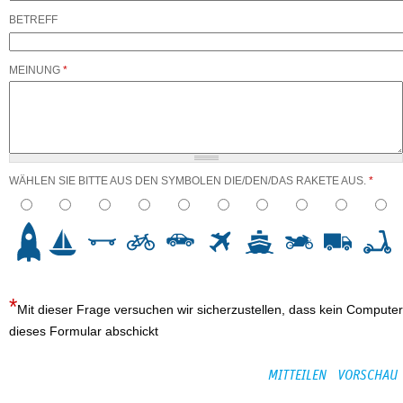
BETREFF
MEINUNG
*
WÄHLEN SIE BITTE AUS DEN SYMBOLEN DIE/DEN/DAS RAKETE AUS.
*
3
4
5
6
7
8
9
10
Mit dieser Frage versuchen wir sicherzustellen, dass kein Computer
dieses Formular abschickt