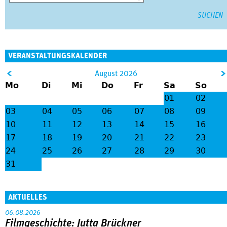
VERANSTALTUNGSKALENDER
&
August 2026
Mo
Di
Mi
Do
Fr
Sa
So
lt;
gt
01
02
;
03
04
05
06
07
08
09
10
11
12
13
14
15
16
17
18
19
20
21
22
23
24
25
26
27
28
29
30
31
AKTUELLES
06.08.2026
Filmgeschichte: Jutta Brückner