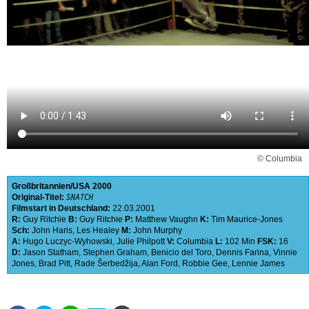
© Columbia
Großbritannien
USA
2000
Original-Titel:
SNATCH
Filmstart in Deutschland:
22.03.2001
R:
Guy Ritchie
B:
Guy Ritchie
P:
Matthew Vaughn
K:
Tim Maurice-Jones
Sch:
John Haris
,
Les Healey
M:
John Murphy
A:
Hugo Luczyc-Wyhowski
,
Julie Philpott
V:
Columbia
L:
102 Min
FSK:
16
D:
Jason Statham
,
Stephen Graham
,
Benicio del Toro
,
Dennis Farina
,
Vinnie
Jones
,
Brad Pitt
,
Rade Šerbedžija
,
Alan Ford
,
Robbie Gee
,
Lennie James