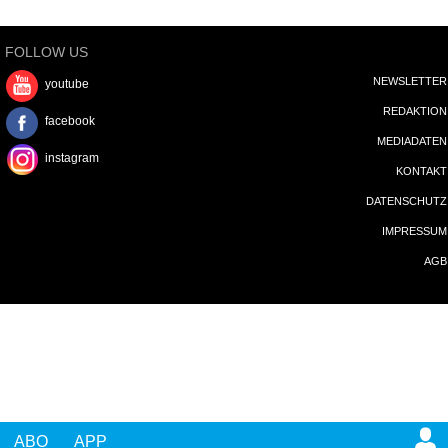
Crunchyroll: »The Drops of God«
Disney+: »Furious«
ALLE TIPPS
FOLLOW US
NEWSLETTER
youtube
REDAKTION
facebook
MEDIADATEN
instagram
KONTAKT
DATENSCHUTZ
IMPRESSUM
AGB
ABO
APP