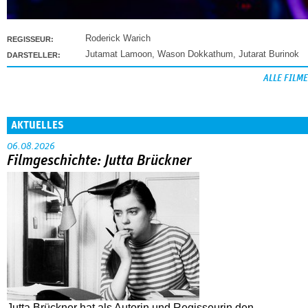
Roderick Warich
REGISSEUR:
Jutamat Lamoon
,
Wason Dokkathum
,
Jutarat Burinok
DARSTELLER:
ALLE FILME
AKTUELLES
06.08.2026
Filmgeschichte: Jutta Brückner
Jutta Brückner hat als Autorin und Regisseurin den