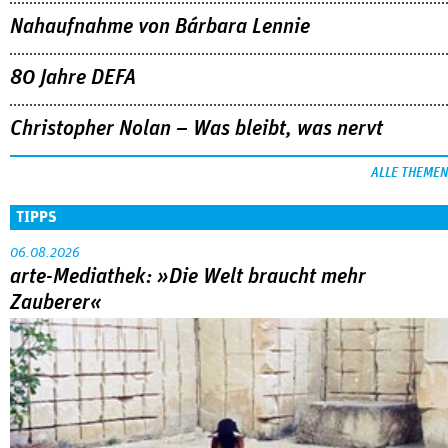
Sandra Wollners »Everytime« war einer der großen Erfolge
von Cannes: eine eigenwillige, lyrische Reflexion über eine ­
Familie, die aus der Bahn geworfen wird … Die Regisseurin
im Gespräch mit Anke Sterneborg.
MEHR
Nahaufnahme von Bárbara Lennie
80 Jahre DEFA
Christopher Nolan – Was bleibt, was nervt
ALLE THEMEN
TIPPS
06.08.2026
arte-Mediathek: »Die Welt braucht mehr