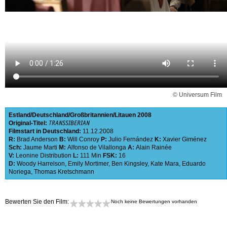
© Universum Film
Estland
Deutschland
Großbritannien
Litauen
2008
Original-Titel:
TRANSSIBERIAN
Filmstart in Deutschland:
11.12.2008
R:
Brad Anderson
B:
Will Conroy
P:
Julio Fernández
K:
Xavier Giménez
Sch:
Jaume Marti
M:
Alfonso de Vilallonga
A:
Alain Rainée
V:
Leonine Distribution
L:
111 Min
FSK:
16
D:
Woody Harrelson
,
Emily Mortimer
,
Ben Kingsley
,
Kate Mara
,
Eduardo
Noriega
,
Thomas Kretschmann
Bewerten Sie den Film:
Noch keine Bewertungen vorhanden