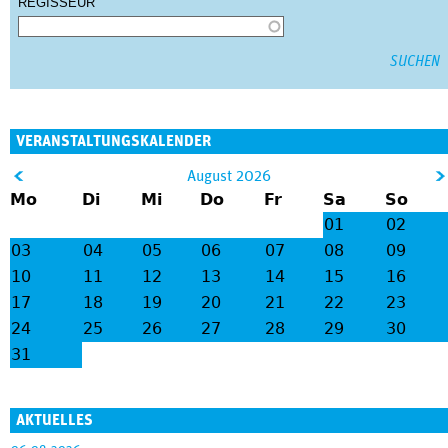
REGISSEUR
VERANSTALTUNGSKALENDER
&
August 2026
Mo
Di
Mi
Do
Fr
Sa
So
lt;
gt
01
02
;
03
04
05
06
07
08
09
10
11
12
13
14
15
16
17
18
19
20
21
22
23
24
25
26
27
28
29
30
31
AKTUELLES