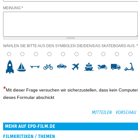
MEINUNG
*
WÄHLEN SIE BITTE AUS DEN SYMBOLEN DIE/DEN/DAS SKATEBOARD AUS.
*
3
4
5
6
7
8
9
10
Mit dieser Frage versuchen wir sicherzustellen, dass kein Computer
dieses Formular abschickt
MEHR AUF EPD-FILM.DE
FILMKRITIKEN / THEMEN