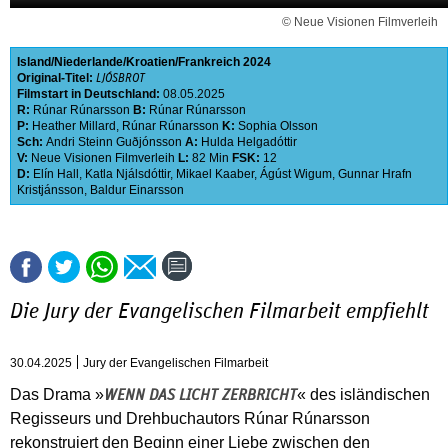
© Neue Visionen Filmverleih
Island
Niederlande
Kroatien
Frankreich
2024
Original-Titel:
LJÓSBROT
Filmstart in Deutschland:
08.05.2025
R:
Rúnar Rúnarsson
B:
Rúnar Rúnarsson
P:
Heather Millard
,
Rúnar Rúnarsson
K:
Sophia Olsson
Sch:
Andri Steinn Guðjónsson
A:
Hulda Helgadóttir
V:
Neue Visionen Filmverleih
L:
82 Min
FSK:
12
D:
Elín Hall
,
Katla Njálsdóttir
,
Mikael Kaaber
,
Ágúst Wigum
,
Gunnar Hrafn
Kristjánsson
,
Baldur Einarsson
Die Jury der Evangelischen Filmarbeit empfiehlt
30.04.2025
Jury der Evangelischen Filmarbeit
Das Drama »
« des isländischen
WENN DAS LICHT ZERBRICHT
Regisseurs und Drehbuchautors Rúnar Rúnarsson
rekonstruiert den Beginn einer Liebe zwischen den