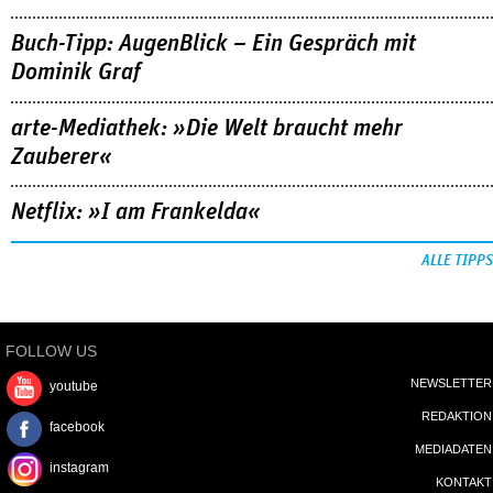
Buch-Tipp: AugenBlick – Ein Gespräch mit
Dominik Graf
arte-Mediathek: »Die Welt braucht mehr
Zauberer«
Netflix: »I am Frankelda«
ALLE TIPPS
FOLLOW US
NEWSLETTER
youtube
REDAKTION
facebook
MEDIADATEN
instagram
KONTAKT