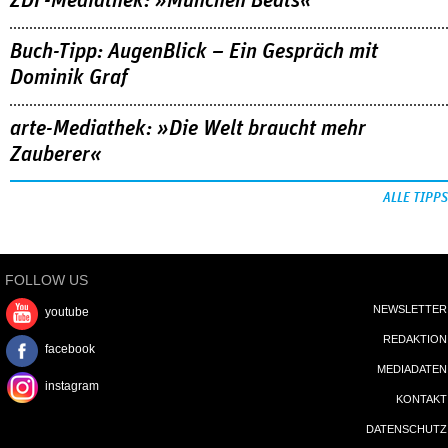
ZDF-Mediathek: »München Beats«
Buch-Tipp: AugenBlick – Ein Gespräch mit
Dominik Graf
arte-Mediathek: »Die Welt braucht mehr
Zauberer«
ALLE TIPPS
FOLLOW US
NEWSLETTER
youtube
REDAKTION
facebook
MEDIADATEN
instagram
KONTAKT
DATENSCHUTZ