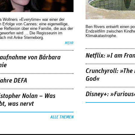
a Wollners »Everytime« war einer der
 Erfolge von Cannes: eine eigenwillige,
Ben Rivers entwirft einen p
he Reflexion über eine ­Familie, die aus der
Endzeitfilm zwischen Kindh
geworfen wird … Die Regisseurin im
Klimakatastrophe.
äch mit Anke Sterneborg.
MEHR
Netflix: »I am Fra
aufnahme von Bárbara
nie
Crunchyroll: »The 
God«
Jahre DEFA
Disney+: »Furious
istopher Nolan – Was
bt, was nervt
ALLE THEMEN