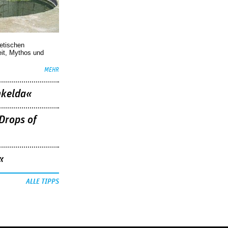
oetischen
eit, Mythos und
MEHR
nkelda«
Drops of
«
ALLE TIPPS