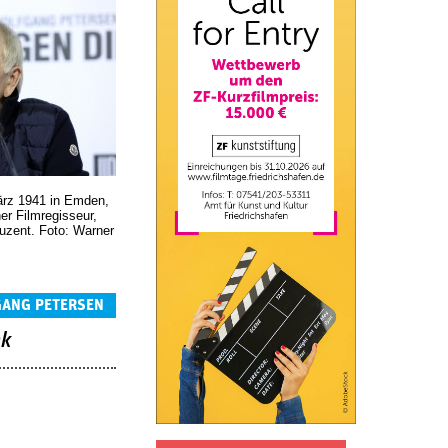
ärz 1941 in Emden,
er Filmregisseur,
uzent. Foto: Warner
GANG PETERSEN
nk