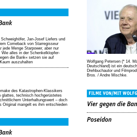
 Bank
s Schweighöfer, Jan-Josef Liefers und
 dem Comeback von Starregisseur
r jede Menge Starpower, aber nur
Wie alles in der Schenkelklopfer-
egen die Bank« setzen sie auf
Wolfgang Petersen (* 14. M
 Kaum auszuhalten
Deutschland) ist ein deutsch
Drehbuchautor und Filmprod
Bros. / Andre Mischke.
make des Katastrophen-Klassikers
FILME VON/MIT WOLF
n glattes, technisch hochgerüstetes
chnittlichem Unterhaltungswert – doch
Vier gegen die Ba
 Original mangelt es ihm entschieden
Poseidon
 Bank