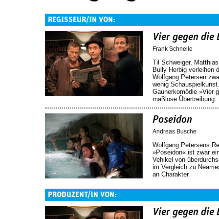
REGISSEUR/IN VON:
Vier gegen die
Frank Schnelle
Til Schweiger, Matthia
Bully Herbig verleihen
Wolfgang Petersen zwa
wenig Schauspielkunst. 
Gaunerkomödie »Vier g
maßlose Übertreibung.
Poseidon
Andreas Busche
Wolfgang Petersens Re
»Poseidon« ist zwar ei
Vehikel von überdurchs
im Vergleich zu Neames
an Charakter
PRODUZENT/IN VON:
Vier gegen die