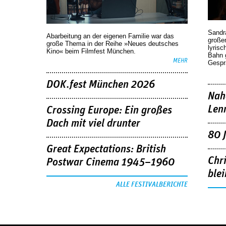
Sandr
Abarbeitung an der eigenen Familie war das
großen
große Thema in der Reihe »Neues deutsches
lyrisc
Kino« beim Filmfest München.
Bahn 
MEHR
Gespr
DOK.fest München 2026
Nah
Len
Crossing Europe: Ein großes
Dach mit viel drunter
80 
Great Expectations: British
Chr
Postwar Cinema 1945–1960
blei
ALLE FESTIVALBERICHTE