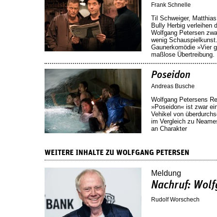
Frank Schnelle
Til Schweiger, Matthia
Bully Herbig verleihen
Wolfgang Petersen zwa
wenig Schauspielkunst. 
Gaunerkomödie »Vier g
maßlose Übertreibung.
Poseidon
Andreas Busche
Wolfgang Petersens Re
»Poseidon« ist zwar ei
Vehikel von überdurchs
im Vergleich zu Neames
an Charakter
WEITERE INHALTE ZU WOLFGANG PETERSEN
Meldung
Nachruf: Wolf
Rudolf Worschech