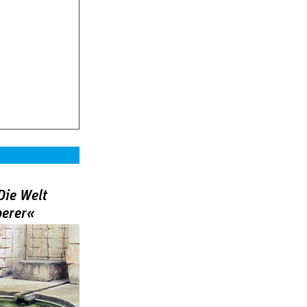
Die Welt
berer«