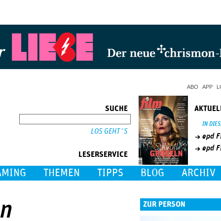
Jump to Navigation
ABO
APP
L
SUCHE
AKTUEL
SUCHE
IN DIE
epd F
epd F
LESERSERVICE
AMING
THEMEN
TIPPS
BLOG
ARCHIV
en
ZUR PERSON