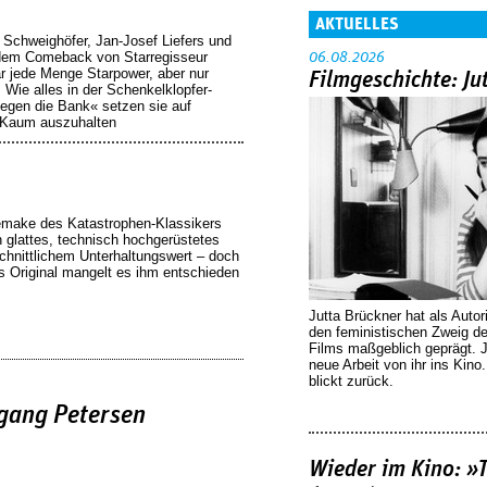
AKTUELLES
s Schweighöfer, Jan-Josef Liefers und
 dem Comeback von Starregisseur
06.08.2026
r jede Menge Starpower, aber nur
Filmgeschichte: Ju
Wie alles in der Schenkelklopfer-
egen die Bank« setzen sie auf
 Kaum auszuhalten
make des Katastrophen-Klassikers
n glattes, technisch hochgerüstetes
chnittlichem Unterhaltungswert – doch
 Original mangelt es ihm entschieden
Jutta Brückner hat als Autor
den feministischen Zweig 
Films maßgeblich geprägt. 
neue Arbeit von ihr ins Kino
blickt zurück.
gang Petersen
Wieder im Kino: »