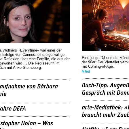
a Wollners »Everytime« war einer der
 Erfolge von Cannes: eine eigenwillige,
Eine junge DJ und die Mün
he Reflexion über eine ­Familie, die aus der
der 90er: Der Vierteiler verb
geworfen wird … Die Regisseurin im
mit Coming-of-Age.
äch mit Anke Sterneborg.
MEHR
Buch-Tipp: AugenB
aufnahme von Bárbara
Gespräch mit Domi
nie
arte-Mediathek: »
Jahre DEFA
braucht mehr Zau
istopher Nolan – Was