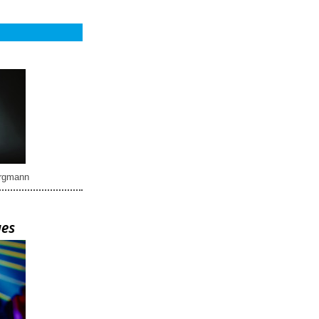
rgmann
ues