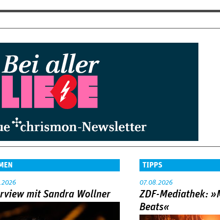
MEN
TIPPS
.2026
07.08.2026
erview mit Sandra Wollner
ZDF-Mediathek: 
Beats«