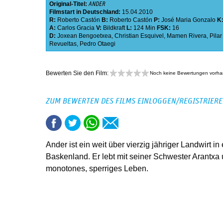
Original-Titel:
ANDER
Filmstart in Deutschland:
15.04.2010
R:
Roberto Castón
B:
Roberto Castón
P:
José Maria Gonzalo
K
A:
Carlos Gracia
V:
Bildkraft
L:
124 Min
FSK:
16
D:
Joxean Bengoetxea
,
Christian Esquivel
,
Mamen Rivera
,
Pila
Revueltas
,
Pedro Otaegi
Bewerten Sie den Film:
Noch keine Bewertungen vorh
ZUM BEWERTEN DES FILMS EINLOGGEN/REGISTRIER
Ander ist ein weit über vierzig jähriger Landwirt 
Baskenland. Er lebt mit seiner Schwester Arantxa u
monotones, sperriges Leben.