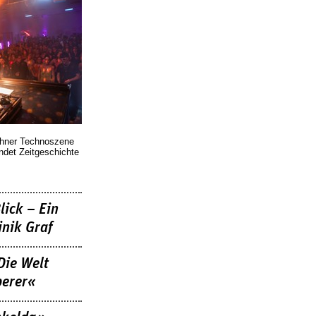
chner Technoszene
indet Zeitgeschichte
lick – Ein
nik Graf
Die Welt
berer«