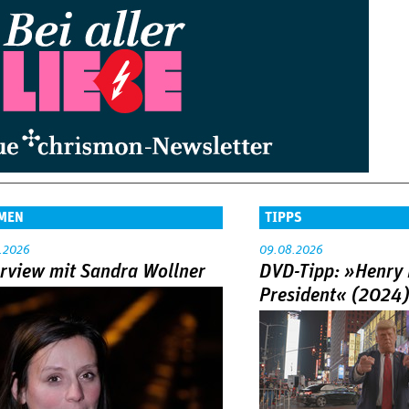
MEN
TIPPS
.2026
09.08.2026
erview mit Sandra Wollner
DVD-Tipp: »Henry 
President« (2024