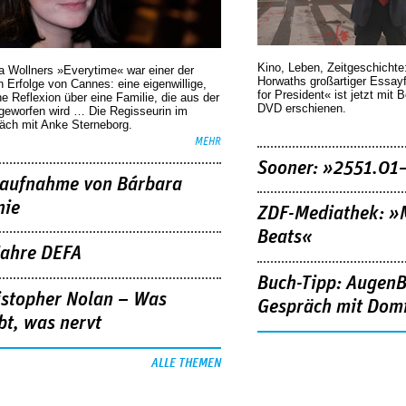
Kino, Leben, Zeitgeschichte
a Wollners »Everytime« war einer der
Horwaths großartiger Essay
 Erfolge von Cannes: eine eigenwillige,
for President« ist jetzt mit 
he Reflexion über eine ­Familie, die aus der
DVD erschienen.
geworfen wird … Die Regisseurin im
äch mit Anke Sterneborg.
MEHR
Sooner: »2551.01
aufnahme von Bárbara
nie
ZDF-Mediathek: 
Beats«
Jahre DEFA
Buch-Tipp: AugenB
istopher Nolan – Was
Gespräch mit Domi
bt, was nervt
ALLE THEMEN