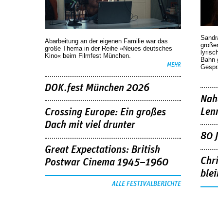
Sandr
Abarbeitung an der eigenen Familie war das
großen
große Thema in der Reihe »Neues deutsches
lyrisc
Kino« beim Filmfest München.
Bahn 
MEHR
Gespr
DOK.fest München 2026
Nah
Len
Crossing Europe: Ein großes
Dach mit viel drunter
80 
Great Expectations: British
Chr
Postwar Cinema 1945–1960
blei
ALLE FESTIVALBERICHTE