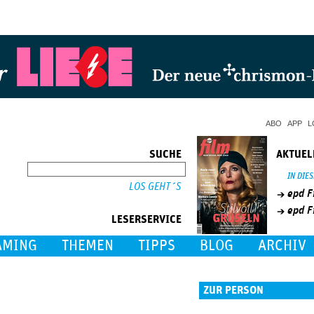
Jump to Navigation
ABO
APP
L
SUCHE
AKTUEL
SUCHE
IN DIE
epd F
epd F
LESERSERVICE
AMING
THEMEN
TIPPS
BLOG
ARCHIV
ZUR PERSON