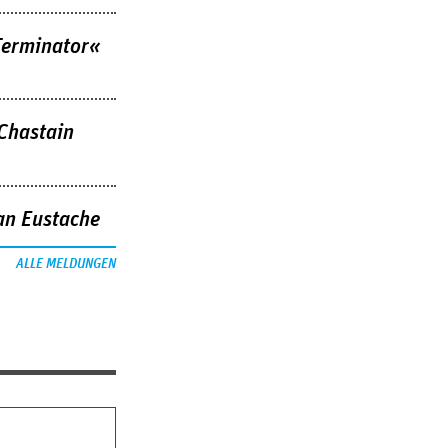
Terminator«
 Chastain
an Eustache
ALLE MELDUNGEN