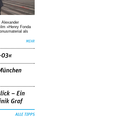
: Alexander
film »Henry Fonda
Bonusmaterial als
MEHR
–03«
»München
lick – Ein
nik Graf
ALLE TIPPS