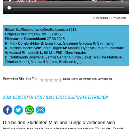
© Arsenal Filmverleih
Südafrika
Deutschland
Großbritannien
2015
Original-Titel:
BREATHE UMPHEFUMLO
Filmstart in Deutschland:
27.08.2015
R:
Mark Dornford-May
B:
Luigi Illica
,
Giuseppe Giacosa
P:
Sam Taylor
K:
Matthys Mocke
Sch:
Tanja Hagen
M:
Mandisi Dyantyis
,
Pauline Malefane
V:
Arsenal Filmverleih
L:
90 Min
FSK:
Ohne Angabe
D:
Noluthando Boqwana
,
Zamile Gantana
,
Sifiso Lupuzi
,
Pauline Malefane
,
Zebulon Mmusi
,
Mhlekazi Mosiea
,
Busisiwe Ngejane
Bewerten Sie den Film:
Noch keine Bewertungen vorhanden
ZUM BEWERTEN DES FILMS EINLOGGEN/REGISTRIEREN
Die beiden Studenten Mimi und Lungelo verlieben sich