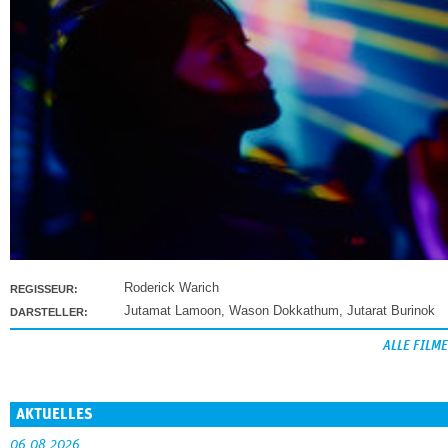
Roderick Warich
REGISSEUR:
Jutamat Lamoon
,
Wason Dokkathum
,
Jutarat Burinok
DARSTELLER:
ALLE FILME
AKTUELLES
06.08.2026