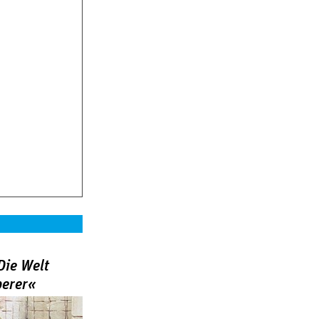
Die Welt
berer«