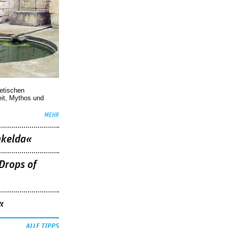
oetischen
eit, Mythos und
MEHR
nkelda«
Drops of
«
ALLE TIPPS