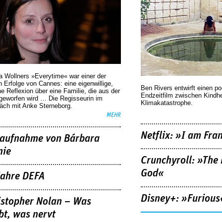
a Wollners »Everytime« war einer der
 Erfolge von Cannes: eine eigenwillige,
Ben Rivers entwirft einen p
he Reflexion über eine ­Familie, die aus der
Endzeitfilm zwischen Kindh
geworfen wird … Die Regisseurin im
Klimakatastrophe.
äch mit Anke Sterneborg.
MEHR
Netflix: »I am Fra
aufnahme von Bárbara
nie
Crunchyroll: »The 
God«
Jahre DEFA
Disney+: »Furious
istopher Nolan – Was
bt, was nervt