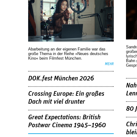
Sandr
Abarbeitung an der eigenen Familie war das
großen
große Thema in der Reihe »Neues deutsches
lyrisc
Kino« beim Filmfest München.
Bahn 
MEHR
Gespr
DOK.fest München 2026
Nah
Len
Crossing Europe: Ein großes
Dach mit viel drunter
80 
Great Expectations: British
Chr
Postwar Cinema 1945–1960
blei