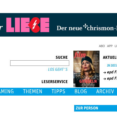
Jump to Navigation
ABO
APP
L
SUCHE
AKTUEL
SUCHE
IN DIE
epd F
epd F
LESERSERVICE
AMING
THEMEN
TIPPS
BLOG
ARCHIV
ZUR PERSON