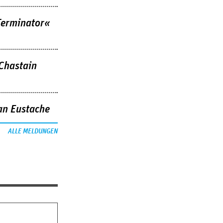
Terminator«
 Chastain
an Eustache
ALLE MELDUNGEN