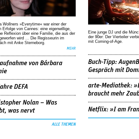
a Wollners »Everytime« war einer der
 Erfolge von Cannes: eine eigenwillige,
Eine junge DJ und die Mün
he Reflexion über eine ­Familie, die aus der
der 90er: Der Vierteiler verb
geworfen wird … Die Regisseurin im
mit Coming-of-Age.
äch mit Anke Sterneborg.
MEHR
Buch-Tipp: AugenB
aufnahme von Bárbara
Gespräch mit Domi
nie
arte-Mediathek: »
Jahre DEFA
braucht mehr Zau
istopher Nolan – Was
Netflix: »I am Fra
bt, was nervt
ALLE THEMEN