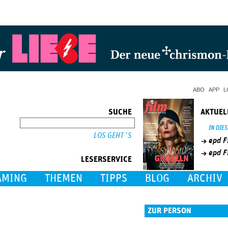
Jump to Navigation
ABO
APP
L
SUCHE
AKTUEL
SUCHE
IN DIE
epd F
epd F
LESERSERVICE
AMING
THEMEN
TIPPS
BLOG
ARCHIV
ZUR PERSON