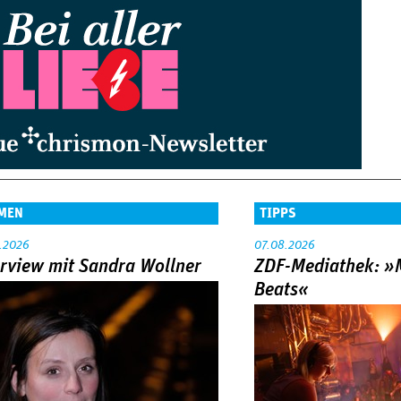
MEN
TIPPS
.2026
07.08.2026
erview mit Sandra Wollner
ZDF-Mediathek: 
Beats«