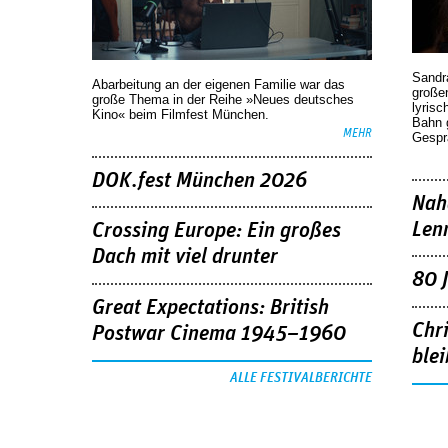
Sandr
Abarbeitung an der eigenen Familie war das
großen
große Thema in der Reihe »Neues deutsches
lyrisc
Kino« beim Filmfest München.
Bahn 
MEHR
Gespr
DOK.fest München 2026
Nah
Len
Crossing Europe: Ein großes
Dach mit viel drunter
80 
Great Expectations: British
Chr
Postwar Cinema 1945–1960
blei
ALLE FESTIVALBERICHTE