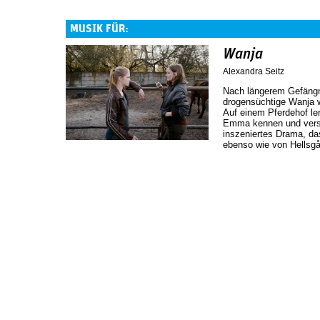
MUSIK FÜR:
Wanja
Alexandra Seitz
Nach längerem Gefängni
drogensüchtige Wanja w
Auf einem Pferdehof ler
Emma kennen und versuc
inszeniertes Drama, da
ebenso wie von Hellsgå