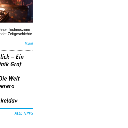
chner Technoszene
indet Zeitgeschichte
MEHR
lick – Ein
nik Graf
Die Welt
berer«
nkelda«
ALLE TIPPS