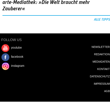
arte-Mediathek: »Die Welt braucht mehr
Zauberer«
ALLE TIPPS
FOLLOW US
NEWSLETTER
youtube
REDAKTION
facebook
MEDIADATEN
instagram
KONTAKT
DATENSCHUTZ
IMPRESSUM
AGB