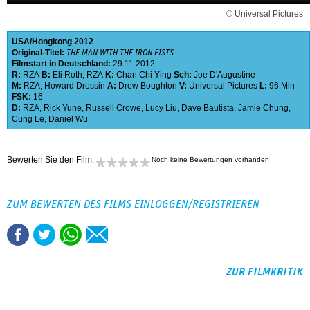
© Universal Pictures
USA
Hongkong
2012
Original-Titel:
THE MAN WITH THE IRON FISTS
Filmstart in Deutschland:
29.11.2012
R:
RZA
B:
Eli Roth
,
RZA
K:
Chan Chi Ying
Sch:
Joe D'Augustine
M:
RZA
,
Howard Drossin
A:
Drew Boughton
V:
Universal Pictures
L:
96 Min
FSK:
16
D:
RZA
,
Rick Yune
,
Russell Crowe
,
Lucy Liu
,
Dave Bautista
,
Jamie Chung
,
Cung Le
,
Daniel Wu
Bewerten Sie den Film:
Noch keine Bewertungen vorhanden
ZUM BEWERTEN DES FILMS EINLOGGEN/REGISTRIEREN
ZUR FILMKRITIK