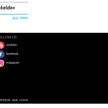
nkelda«
ALLE TIPPS
OLLOW US
youtube
facebook
instagram
RESSUM
AGB
LOGIN