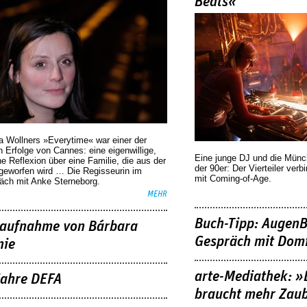
Beats«
a Wollners »Everytime« war einer der
 Erfolge von Cannes: eine eigenwillige,
Eine junge DJ und die Mün
he Reflexion über eine ­Familie, die aus der
der 90er: Der Vierteiler verb
geworfen wird … Die Regisseurin im
mit Coming-of-Age.
äch mit Anke Sterneborg.
MEHR
Buch-Tipp: AugenB
aufnahme von Bárbara
Gespräch mit Domi
nie
arte-Mediathek: »
Jahre DEFA
braucht mehr Zau