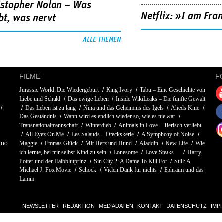
istopher Nolan – Was
Netflix: »I am Fra
bt, was nervt
ALLE THEMEN
FILME
F
Jurassic World: Die Wiedergeburt
King Ivory
Tabu – Eine Geschichte von
Liebe und Schuld
Das ewige Leben
Inside WikiLeaks – Die fünfte Gewalt
Das Leben ist zu lang
Nina und das Geheimnis des Igels
Aheds Knie
Das Geständnis
Wann wird es endlich wieder so, wie es nie war
Transnationalmannschaft
Winterdieb
Animals in Love – Tierisch verliebt
All Eyez On Me
Les Salauds – Dreckskerle
A Symphony of Noise
ano
Maggie
Emmas Glück
Mit Herz und Hund
Aladdin
New Life
Wie
ich lernte, bei mir selbst Kind zu sein
Lonesome
Love Steaks
Harry
Potter und der Halbblutprinz
Sin City 2: A Dame To Kill For
Still: A
Michael J. Fox Movie
Schock
Vielen Dank für nichts
Ephraim und das
Lamm
NEWSLETTER
REDAKTION
MEDIADATEN
KONTAKT
DATENSCHUTZ
IMP