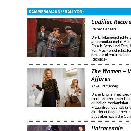
KAMMERAMANN/FRAU VON:
Cadillac Recor
Rainer Gansera
Die Erfolgsgeschichte 
afroamerikanische Musi
Chuck Berry und Etta 
von Musikerschicksalen
das vor allem in seinen
Records«
The Women – V
Affären
Anke Sterneborg
Diane English hat Geor
einer ansehnlichen Rie
gründlich modernisiert.
Frauenfreundschaft und
die Neuauflage erheblic
büßt aber auch die Sch
Untraceable