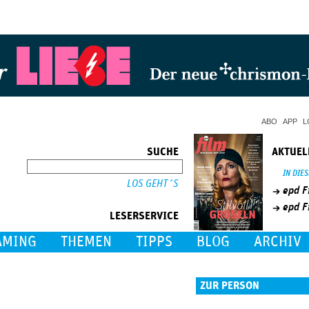
Jump to Navigation
ABO
APP
L
SUCHE
AKTUEL
SUCHE
IN DIE
epd F
epd F
LESERSERVICE
AMING
THEMEN
TIPPS
BLOG
ARCHIV
ZUR PERSON