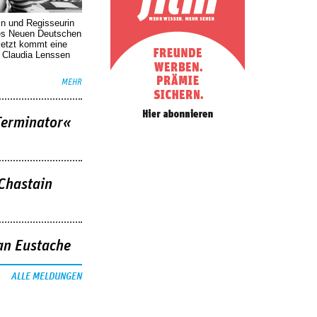
in und Regisseurin
des Neuen Deutschen
Jetzt kommt eine
. Claudia Lenssen
MEHR
Terminator«
 Chastain
an Eustache
ALLE MELDUNGEN