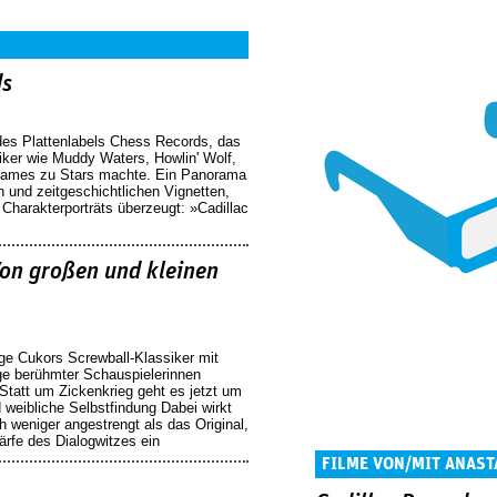
ds
des Plattenlabels Chess Records, das
ker wie Muddy Waters, Howlin' Wolf,
James zu Stars machte. Ein Panorama
 und zeitgeschichtlichen Vignetten,
 Charakterporträts überzeugt: »Cadillac
on großen und kleinen
ge Cukors Screwball-Klassiker mit
ge berühmter Schauspielerinnen
 Statt um Zickenkrieg geht es jetzt um
 weibliche Selbstfindung Dabei wirkt
h weniger angestrengt als das Original,
ärfe des Dialogwitzes ein
FILME VON/MIT ANAS