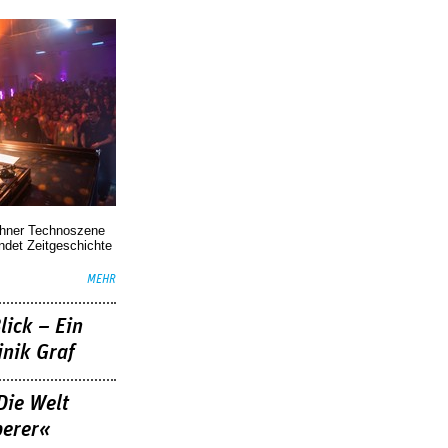
chner Technoszene
indet Zeitgeschichte
MEHR
lick – Ein
nik Graf
Die Welt
berer«