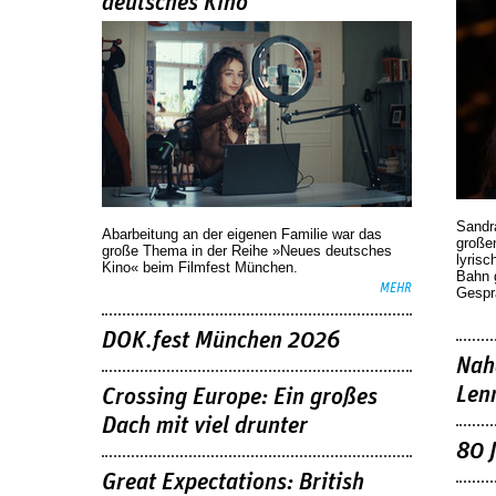
deutsches Kino
Sandr
Abarbeitung an der eigenen Familie war das
großen
große Thema in der Reihe »Neues deutsches
lyrisc
Kino« beim Filmfest München.
Bahn 
MEHR
Gespr
DOK.fest München 2026
Nah
Len
Crossing Europe: Ein großes
Dach mit viel drunter
80 
Great Expectations: British