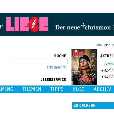
Jump to Navigation
ABO
APP
L
SUCHE
AKTUEL
SUCHE
IN DIE
epd F
epd F
LESERSERVICE
AMING
THEMEN
TIPPS
BLOG
ARCHIV
ZUR PERSON