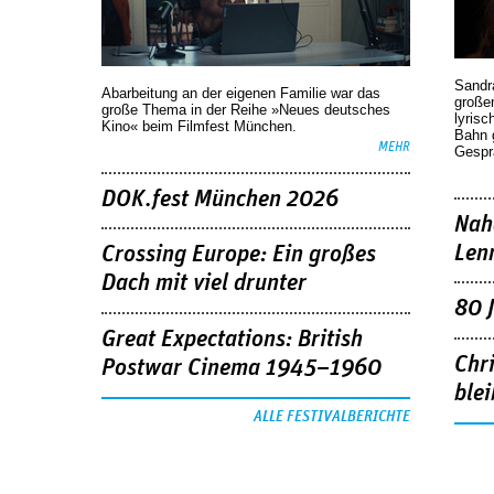
Sandr
Abarbeitung an der eigenen Familie war das
großen
große Thema in der Reihe »Neues deutsches
lyrisc
Kino« beim Filmfest München.
Bahn 
MEHR
Gespr
DOK.fest München 2026
Nah
Len
Crossing Europe: Ein großes
Dach mit viel drunter
80 
Great Expectations: British
Chr
Postwar Cinema 1945–1960
blei
ALLE FESTIVALBERICHTE