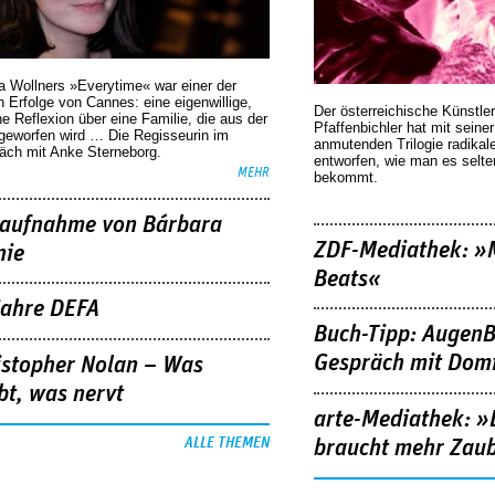
a Wollners »Everytime« war einer der
 Erfolge von Cannes: eine eigenwillige,
Der österreichische Künstler
he Reflexion über eine ­Familie, die aus der
Pfaffenbichler hat mit seine
geworfen wird … Die Regisseurin im
anmutenden Trilogie radikal
äch mit Anke Sterneborg.
entworfen, wie man es selt
MEHR
bekommt.
aufnahme von Bárbara
ZDF-Mediathek: 
nie
Beats«
Jahre DEFA
Buch-Tipp: AugenB
Gespräch mit Domi
istopher Nolan – Was
bt, was nervt
arte-Mediathek: »
ALLE THEMEN
braucht mehr Zau