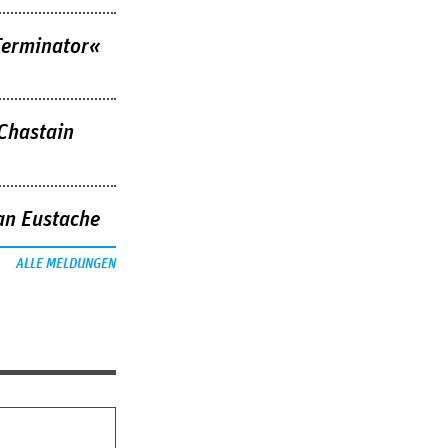
Terminator«
 Chastain
an Eustache
ALLE MELDUNGEN