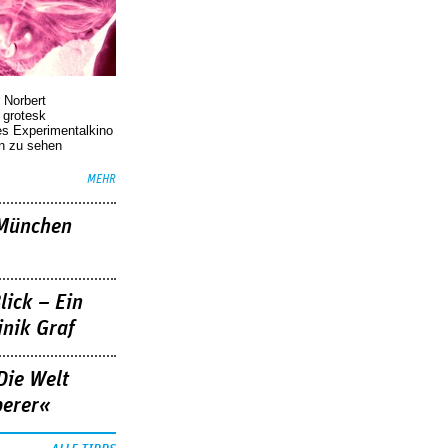
 Norbert
r grotesk
es Experimentalkino
en zu sehen
MEHR
»München
lick – Ein
nik Graf
Die Welt
berer«