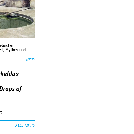
oetischen
eit, Mythos und
MEHR
nkelda«
Drops of
«
ALLE TIPPS