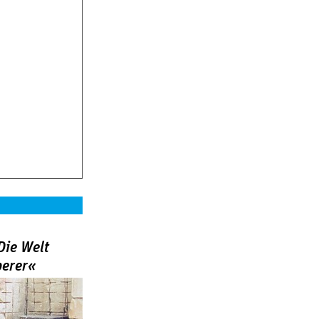
Die Welt
berer«