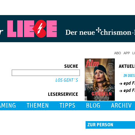
Jump to Navigation
ABO
APP
L
SUCHE
AKTUEL
SUCHE
IN DIE
epd F
epd F
LESERSERVICE
AMING
THEMEN
TIPPS
BLOG
ARCHIV
ZUR PERSON