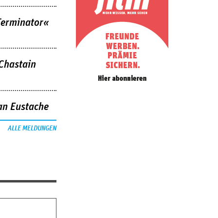
Terminator«
 Chastain
an Eustache
ALLE MELDUNGEN