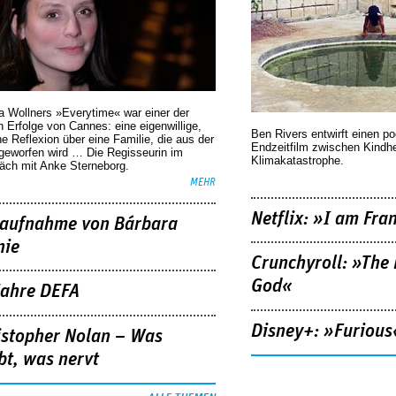
a Wollners »Everytime« war einer der
 Erfolge von Cannes: eine eigenwillige,
Ben Rivers entwirft einen p
he Reflexion über eine ­Familie, die aus der
Endzeitfilm zwischen Kindh
geworfen wird … Die Regisseurin im
Klimakatastrophe.
äch mit Anke Sterneborg.
MEHR
Netflix: »I am Fra
aufnahme von Bárbara
nie
Crunchyroll: »The 
God«
Jahre DEFA
Disney+: »Furious
istopher Nolan – Was
bt, was nervt