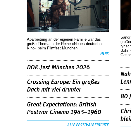
Sandr
Abarbeitung an der eigenen Familie war das
großen
große Thema in der Reihe »Neues deutsches
lyrisc
Kino« beim Filmfest München.
Bahn 
MEHR
Gespr
DOK.fest München 2026
Nah
Len
Crossing Europe: Ein großes
Dach mit viel drunter
80 
Great Expectations: British
Chr
Postwar Cinema 1945–1960
blei
ALLE FESTIVALBERICHTE