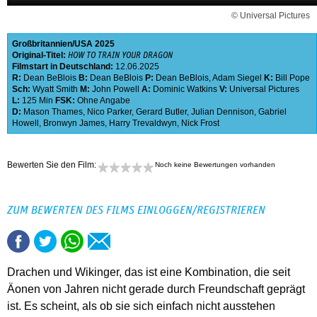
© Universal Pictures
Großbritannien
USA
2025
Original-Titel:
HOW TO TRAIN YOUR DRAGON
Filmstart in Deutschland:
12.06.2025
R:
Dean BeBlois
B:
Dean BeBlois
P:
Dean BeBlois
,
Adam Siegel
K:
Bill Pope
Sch:
Wyatt Smith
M:
John Powell
A:
Dominic Watkins
V:
Universal Pictures
L:
125 Min
FSK:
Ohne Angabe
D:
Mason Thames
,
Nico Parker
,
Gerard Butler
,
Julian Dennison
,
Gabriel
Howell
,
Bronwyn James
,
Harry Trevaldwyn
,
Nick Frost
Bewerten Sie den Film:
Noch keine Bewertungen vorhanden
ZUM BEWERTEN DES FILMS EINLOGGEN/REGISTRIEREN
Drachen und Wikinger, das ist eine Kombination, die seit
Äonen von Jahren nicht gerade durch Freundschaft geprägt
ist. Es scheint, als ob sie sich einfach nicht ausstehen