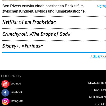
Ben Rivers entwirft einen poetischen Endzeitfilm
MEHR
zwischen Kindheit, Mythos und Klimakatastrophe.
Netflix: »I am Frankelda«
Crunchyroll: »The Drops of God«
Disney+: »Furious«
ALLE TIPPS
FOLLOW US
NEWSLETTER
youtube
REDAKTION
facebook
MEDIADATEN
instagram
KONTAKT