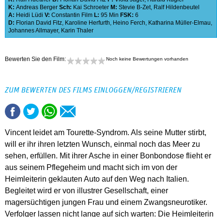
K:
Andreas Berger
Sch:
Kai Schroeter
M:
Stevie B-Zet
,
Ralf Hildenbeutel
A:
Heidi Lüdi
V:
Constantin Film
L:
95 Min
FSK:
6
D:
Florian David Fitz
,
Karoline Herfurth
,
Heino Ferch
,
Katharina Müller-Elmau
,
Johannes Allmayer
,
Karin Thaler
Bewerten Sie den Film:
Noch keine Bewertungen vorhanden
ZUM BEWERTEN DES FILMS EINLOGGEN/REGISTRIEREN
Vincent leidet am Tourette-Syndrom. Als seine Mutter stirbt,
will er ihr ihren letzten Wunsch, einmal noch das Meer zu
sehen, erfüllen. Mit ihrer Asche in einer Bonbondose flieht er
aus seinem Pflegeheim und macht sich im von der
Heimleiterin geklauten Auto auf den Weg nach Italien.
Begleitet wird er von illustrer Gesellschaft, einer
magersüchtigen jungen Frau und einem Zwangsneurotiker.
Verfolger lassen nicht lange auf sich warten: Die Heimleiterin