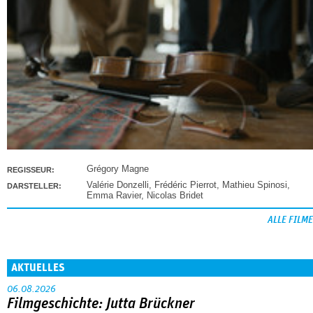
Grégory Magne
REGISSEUR:
Valérie Donzelli
,
Frédéric Pierrot
,
Mathieu Spinosi
,
DARSTELLER:
Emma Ravier
,
Nicolas Bridet
ALLE FILME
AKTUELLES
06.08.2026
Filmgeschichte: Jutta Brückner