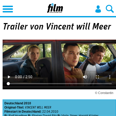
Jump to Navigation
Trailer von Vincent will Meer
© Constantin
Deutschland
2010
Original-Titel:
VINCENT WILL MEER
Filmstart in Deutschland:
22.04.2010
R:
Ralf Huettner
B:
Florian David Fitz
P:
Viola Jäger
,
Harald Kügler