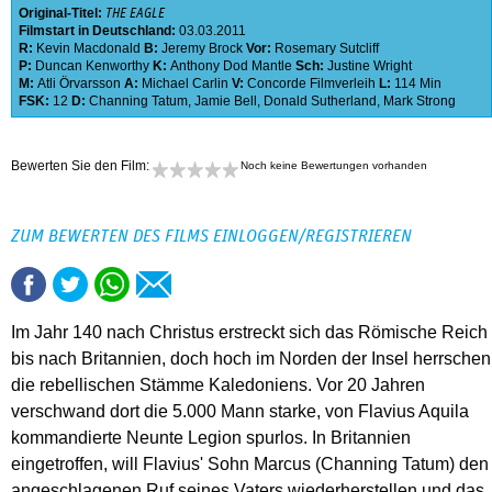
Original-Titel:
THE EAGLE
Filmstart in Deutschland:
03.03.2011
R:
Kevin Macdonald
B:
Jeremy Brock
Vor:
Rosemary Sutcliff
P:
Duncan Kenworthy
K:
Anthony Dod Mantle
Sch:
Justine Wright
M:
Atli Örvarsson
A:
Michael Carlin
V:
Concorde Filmverleih
L:
114 Min
FSK:
12
D:
Channing Tatum
,
Jamie Bell
,
Donald Sutherland
,
Mark Strong
Bewerten Sie den Film:
Noch keine Bewertungen vorhanden
ZUM BEWERTEN DES FILMS EINLOGGEN/REGISTRIEREN
Im Jahr 140 nach Christus erstreckt sich das Römische Reich
bis nach Britannien, doch hoch im Norden der Insel herrschen
die rebellischen Stämme Kaledoniens. Vor 20 Jahren
verschwand dort die 5.000 Mann starke, von Flavius Aquila
kommandierte Neunte Legion spurlos. In Britannien
eingetroffen, will Flavius' Sohn Marcus (Channing Tatum) den
angeschlagenen Ruf seines Vaters wiederherstellen und das