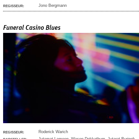
Jono Bergmann
REGISSEUR:
Funeral Casino Blues
Roderick Warich
REGISSEUR:
Jutamat Lamoon
,
Wason Dokkathum
,
Jutarat Burinok